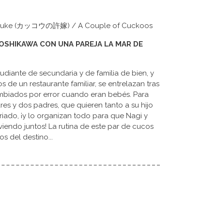
Iinazuke (カッコウの許嫁) / A Couple of Cuckoos
YOSHIKAWA CON UNA PAREJA LA MAR DE
udiante de secundaria y de familia de bien, y
s de un restaurante familiar, se entrelazan tras
ambiados por error cuando eran bebés. Para
es y dos padres, que quieren tanto a su hijo
iado, ¡y lo organizan todo para que Nagi y
iendo juntos! La rutina de este par de cucos
s del destino...