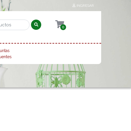
INGRESAR
0
untas
uentes