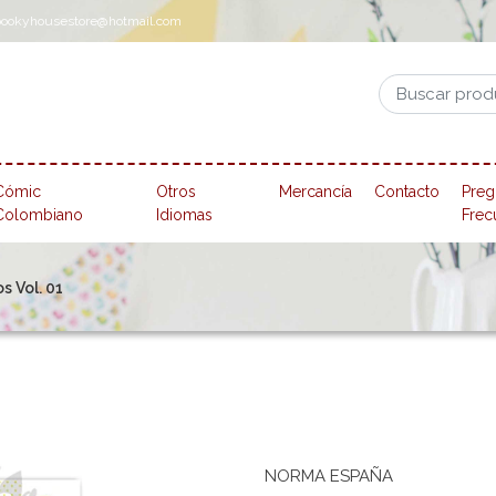
pookyhousestore@hotmail.com
Cómic
Otros
Mercancía
Contacto
Preg
Colombiano
Idiomas
Frec
s Vol. 01
NORMA ESPAÑA