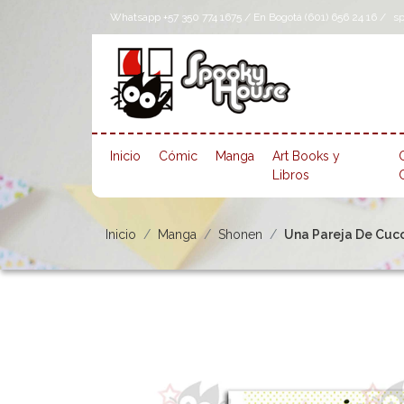
Whatsapp +57 350 774 1675 / En Bogotá (601) 656 24 16 /
s
Inicio
Cómic
Manga
Art Books y
Libros
Inicio
Manga
Shonen
Una Pareja De Cuco