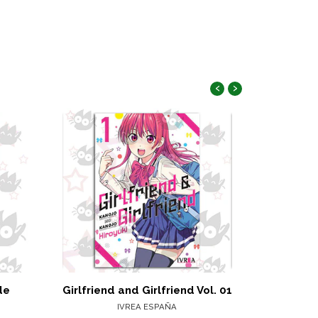
‹
›
de
Girlfriend and Girlfriend Vol. 01
Desa
IVREA ESPAÑA