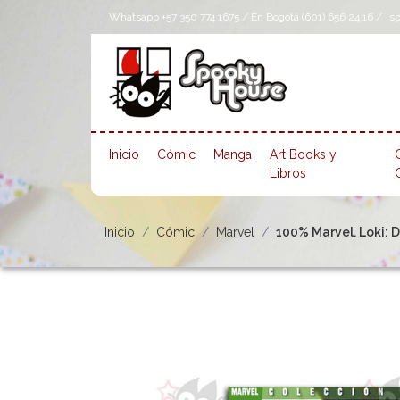
Whatsapp +57 350 774 1675 / En Bogotá (601) 656 24 16 /
s
Inicio
Cómic
Manga
Art Books y
Libros
Inicio
Cómic
Marvel
100% Marvel. Loki: D