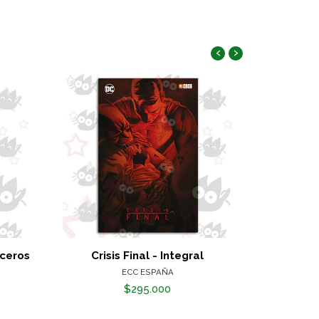
‹
›
iceros
Crisis Final - Integral
Monstre
ECC ESPAÑA
$295.000