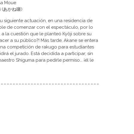
asa Moue
ashi (あかね噺)
 siguiente actuación, en una residencia de
able de comenzar con el espectáculo, por lo
a a la cuestión que le planteó Kyôji sobre su
cer a su público?! Más tarde, Akane se entera
una competición de rakugo para estudiantes
irá el jurado. Está decidida a participar; sin
stro Shiguma para pedirle permiso... ¡él le