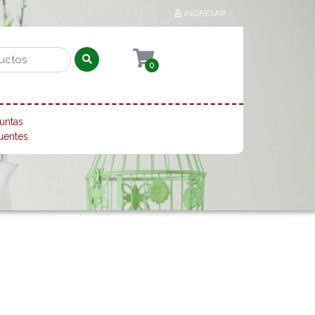
INGRESAR
0
untas
uentes