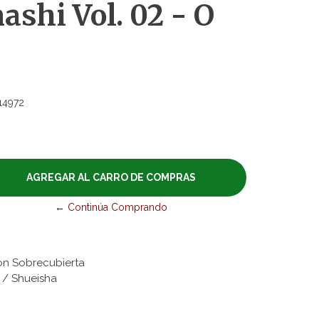
shi Vol. 02 - O
14972
← Continúa Comprando
on Sobrecubierta
s / Shueisha