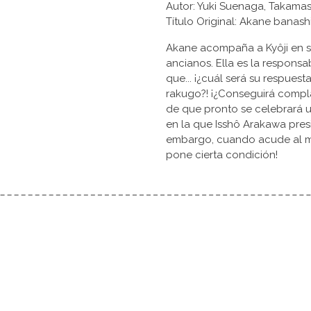
Autor: Yuki Suenaga, Takam
Título Original: Akane ban
Akane acompaña a Kyôji en su
ancianos. Ella es la respons
que... ¡¿cuál será su respuest
rakugo?! ¡¿Conseguirá compla
de que pronto se celebrará 
en la que Isshô Arakawa presid
embargo, cuando acude al mae
pone cierta condición!