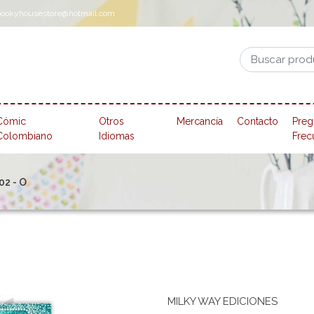
pookyhousestore@hotmail.com
Cómic
Otros
Mercancía
Contacto
Preg
Colombiano
Idiomas
Frec
02 - O
MILKY WAY EDICIONES