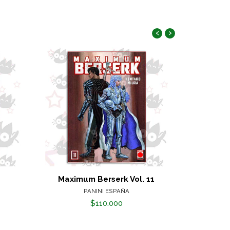
‹
›
i
Maximum Berserk Vol. 11
Kill
PANINI ESPAÑA
$110.000