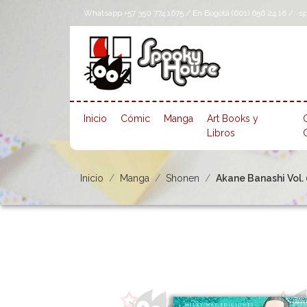
Whatsapp +57 350 774 1675 / En Bogotá (601) 656 24 16 /
s
Inicio
Cómic
Manga
Art Books y
Libros
Inicio
Manga
Shonen
Akane Banashi Vol. 