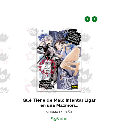
‹
›
Qué Tiene de Malo Intentar Ligar
Qué Tiene 
en una Mazmorr...
en
NORMA ESPAÑA
$56.000