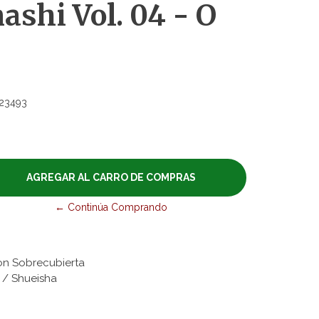
shi Vol. 04 - O
23493
← Continúa Comprando
on Sobrecubierta
s / Shueisha