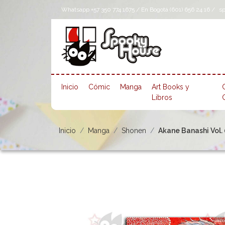
Whatsapp +57 350 774 1675 / En Bogotá (601) 656 24 16 /
s
Inicio
Cómic
Manga
Art Books y
Libros
Inicio
Manga
Shonen
Akane Banashi Vol. 