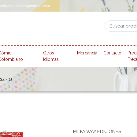
pookyhousestore@hotmail.com
Cómic
Otros
Mercancía
Contacto
Preg
Colombiano
Idiomas
Frec
04 - O
MILKY WAY EDICIONES