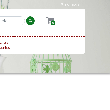
INGRESAR
0
untas
uentes