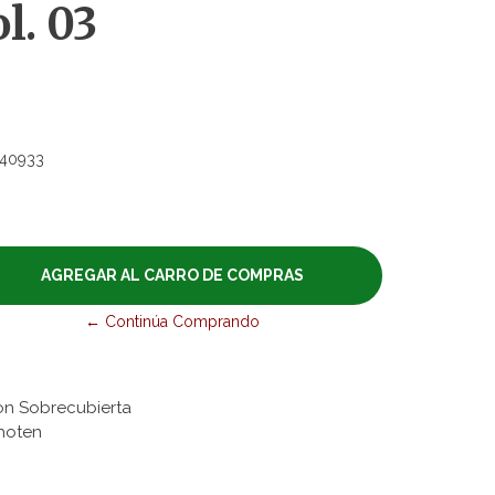
l. 03
40933
← Continúa Comprando
on Sobrecubierta
Shoten