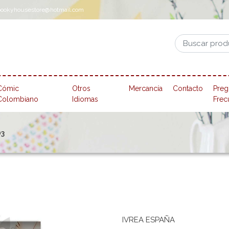
pookyhousestore@hotmail.com
Cómic
Otros
Mercancía
Contacto
Preg
Colombiano
Idiomas
Frec
03
IVREA ESPAÑA