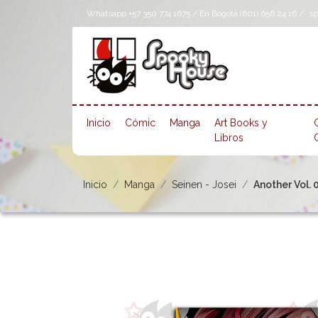
Whatsapp +57 350 774 1675 / En Bogotá (601) 656 24 16 /
s
Inicio
Cómic
Manga
Art Books y
Libros
Inicio
Manga
Seinen - Josei
Another Vol. 