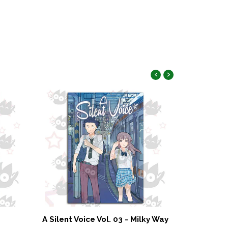
‹
›
A Silent Voice Vol. 03 - Milky Way
Las Fl