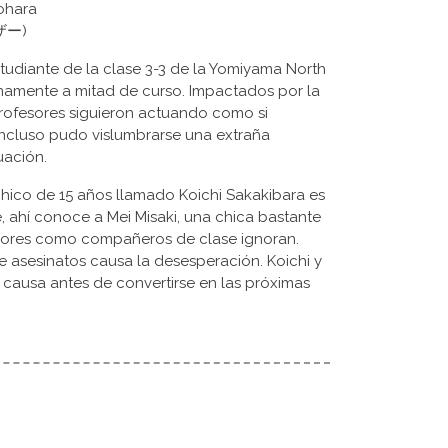
yohara
アナザー)
studiante de la clase 3-3 de la Yomiyama North
namente a mitad de curso. Impactados por la
rofesores siguieron actuando como si
e incluso pudo vislumbrarse una extraña
uación.
chico de 15 años llamado Koichi Sakakibara es
, ahí conoce a Mei Misaki, una chica bastante
fesores como compañeros de clase ignoran.
 asesinatos causa la desesperación. Koichi y
 causa antes de convertirse en las próximas