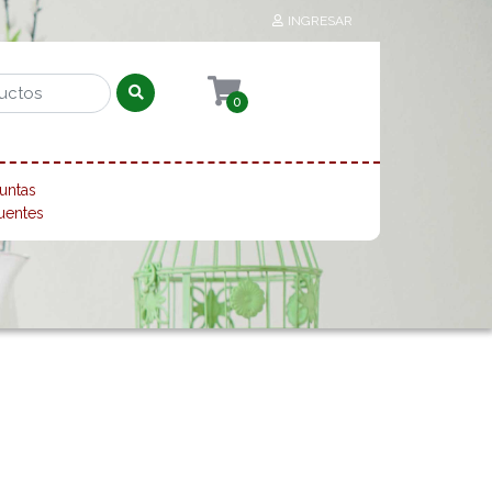
INGRESAR
0
untas
uentes