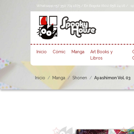
Whatsapp +57 350 774 1675 / En Bogotá (601) 656 24 16 /
s
Inicio
Cómic
Manga
Art Books y
Libros
Inicio
Manga
Shonen
Ayashimon Vol. 03