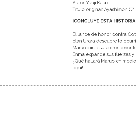
Autor: Yuuji Kaku
Título original: Ayashimon
¡CONCLUYE ESTA HISTORI
El lance de honor contra Cotto
clan Urara descubre lo ocurr
Maruo inicia su entrenamient
Enma expande sus fuerzas y a
¿Qué hallará Maruo en medio d
aquí!