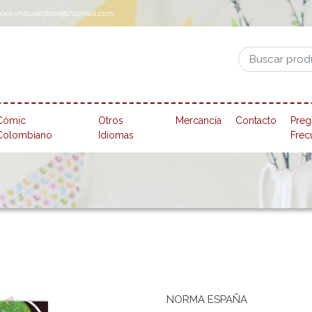
pookyhousestore@hotmail.com
Cómic
Otros
Mercancía
Contacto
Preg
Colombiano
Idiomas
Frec
NORMA ESPAÑA