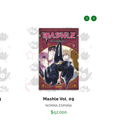
‹
›
3
Mashle Vol. 09
El Puño de l
NORMA ESPAÑA
$52.000