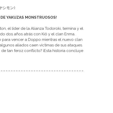
 (アヤシモン)
A DE YAKUZAS MONSTRUOSOS!
n, el líder de la Alianza Todoroki, termina y el
ido dos años atrás con Kiô y el clan Enma.
o para vencer a Doppo mientras el nuevo clan
lgunos aliados caen víctimas de sus ataques.
e tan feroz conflicto? ¡Esta historia concluye