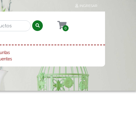
INGRESAR
0
untas
uentes