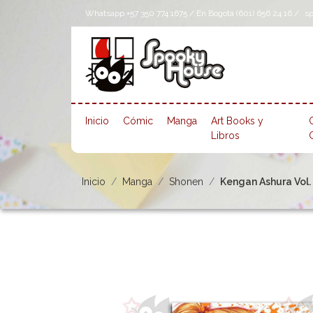
Whatsapp +57 350 774 1675 / En Bogotá (601) 656 24 16 /
s
Inicio
Cómic
Manga
Art Books y
Libros
Inicio
Manga
Shonen
Kengan Ashura Vol.