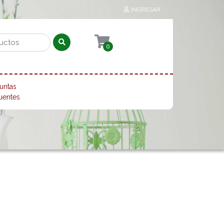
INGRESAR
0
untas
uentes