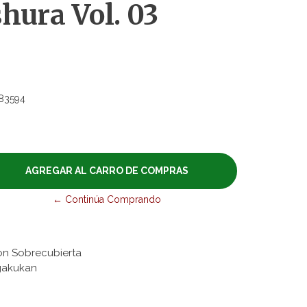
hura Vol. 03
83594
← Continúa Comprando
on Sobrecubierta
ogakukan