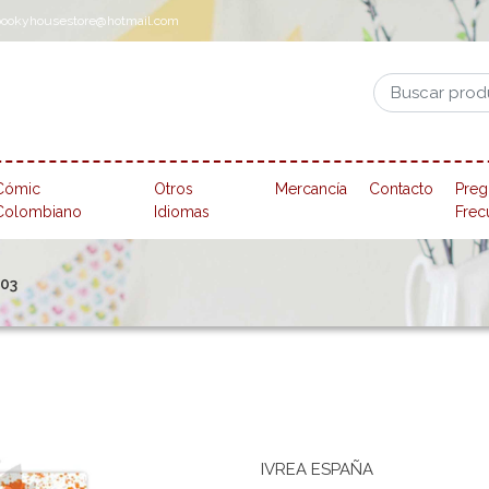
pookyhousestore@hotmail.com
Cómic
Otros
Mercancía
Contacto
Preg
Colombiano
Idiomas
Frec
 03
IVREA ESPAÑA