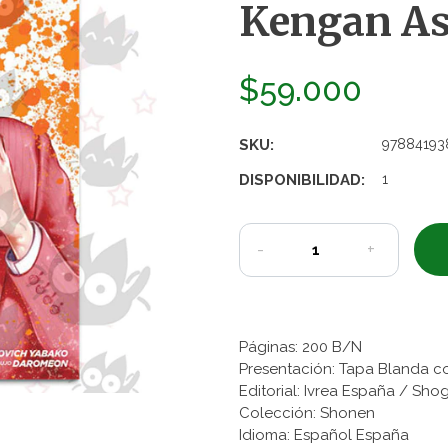
Kengan As
$59.000
SKU:
97884193
DISPONIBILIDAD:
1
-
+
Páginas: 200 B/N
Presentación: Tapa Blanda c
Editorial: Ivrea España / Sh
Colección: Shonen
Idioma: Español España