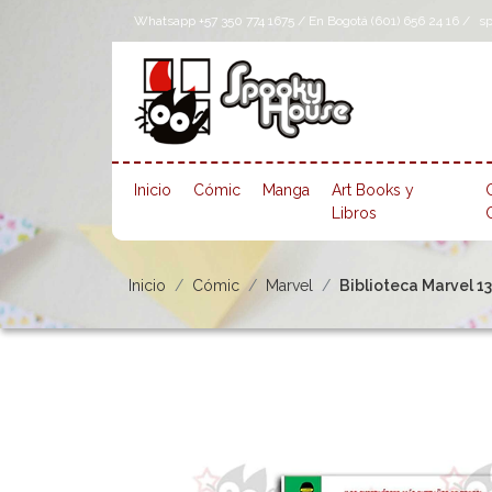
Whatsapp +57 350 774 1675 / En Bogotá (601) 656 24 16 /
s
Inicio
Cómic
Manga
Art Books y
Libros
Inicio
Cómic
Marvel
Biblioteca Marvel 13.