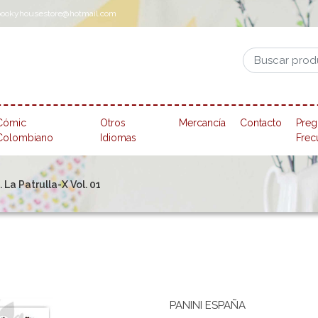
pookyhousestore@hotmail.com
Cómic
Otros
Mercancía
Contacto
Preg
Colombiano
Idiomas
Frec
 La Patrulla-X Vol. 01
PANINI ESPAÑA