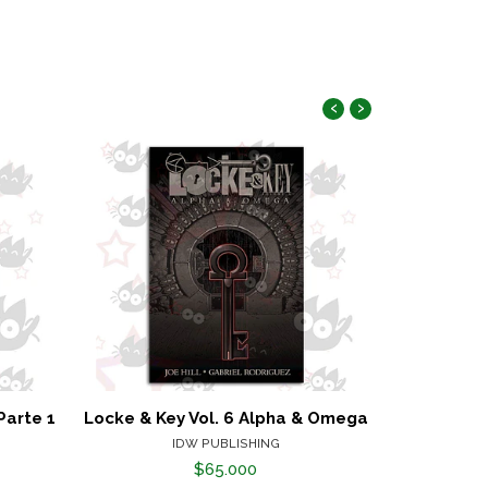
‹
›
Parte 1
Locke & Key Vol. 6 Alpha & Omega
Heroes Re
IDW PUBLISHING
$65.000