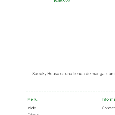
$195.000
Spooky House es una tienda de manga, cómic
Menú
Inform
Inicio
Contac