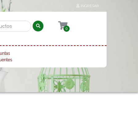
INGRESAR
0
untas
uentes