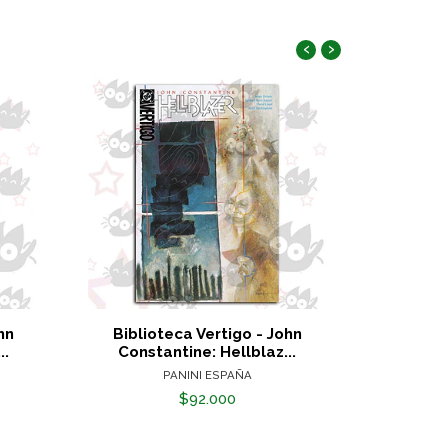
‹
›
hn
Biblioteca Vertigo - John
John Const
..
Constantine: Hellblaz...
PANINI ESPAÑA
$92.000