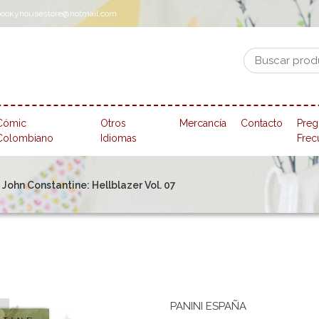
pookyhousestore@hotmail.com
Cómic
Otros
Mercancía
Contacto
Preg
Colombiano
Idiomas
Frec
 John Constantine: Hellblazer Vol. 07
PANINI ESPAÑA