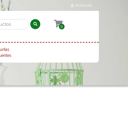
INGRESAR
0
untas
uentes