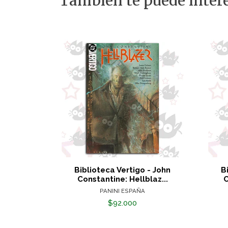
También te puede intere
Biblioteca Vertigo - John
B
Constantine: Hellblaz...
C
PANINI ESPAÑA
$92.000