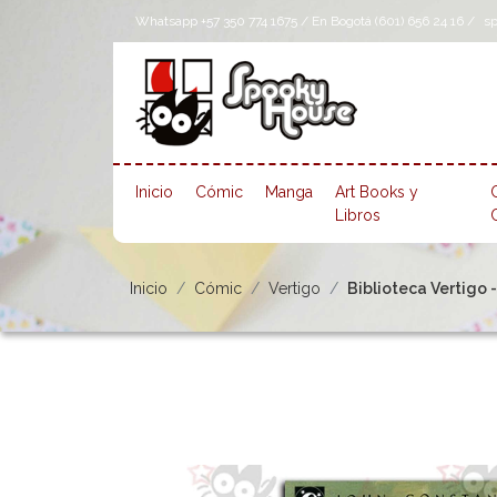
Whatsapp +57 350 774 1675 / En Bogotá (601) 656 24 16 /
s
Inicio
Cómic
Manga
Art Books y
Libros
Inicio
Cómic
Vertigo
Biblioteca Vertigo -