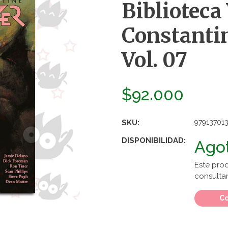
Biblioteca
Constantin
Vol. 07
$92.000
SKU:
97913701
DISPONIBILIDAD:
Ago
Este pro
consultar
Co