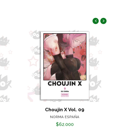
‹
›
Choujin X Vol. 09
Gir
NORMA ESPAÑA
$62.000