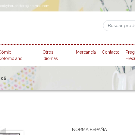
pookyhousestore@hotmail.com
Cómic
Otros
Mercancía
Contacto
Preg
Colombiano
Idiomas
Frec
. 06
NORMA ESPAÑA