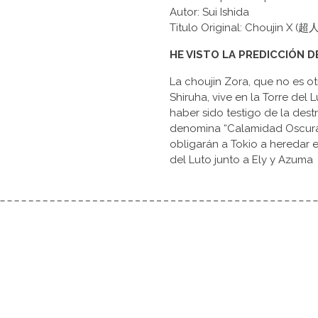
Autor: Sui Ishida
Titulo Original: Choujin X (超
HE VISTO LA PREDICCIÓN D
La choujin Zora, que no es o
Shiruha, vive en la Torre del L
haber sido testigo de la dest
denomina “Calamidad Oscura”.
obligarán a Tokio a heredar e
del Luto junto a Ely y Azuma