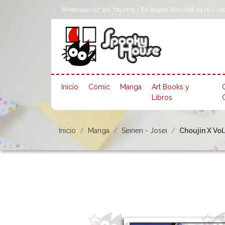
Whatsapp +57 350 774 1675 / En Bogotá (601) 656 24 16 /
s
Inicio
Cómic
Manga
Art Books y
Libros
Inicio
Manga
Seinen - Josei
Choujin X Vol