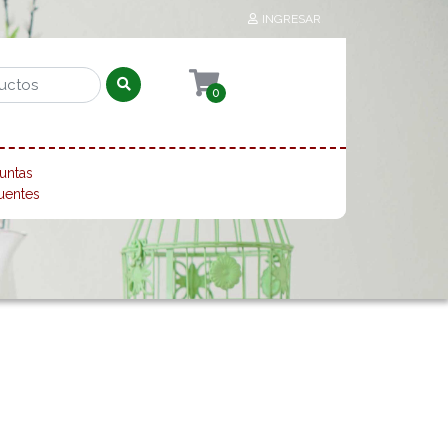
INGRESAR
0
untas
uentes