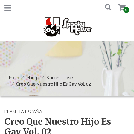
0
Inicio
Manga
Seinen - Josei
Creo Que Nuestro Hijo Es Gay Vol. 02
PLANETA ESPAÑA
Creo Que Nuestro Hijo Es
Gay Vol. 02