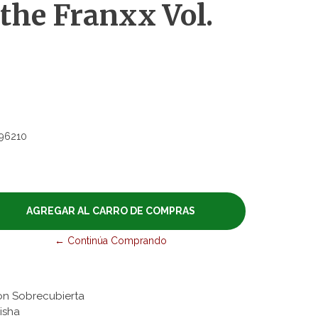
 the Franxx Vol.
96210
← Continúa Comprando
on Sobrecubierta
eisha