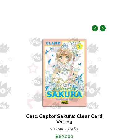
‹
›
Card Captor Sakura: Clear Card
Maxim
Vol. 03
NORMA ESPAÑA
$62.000