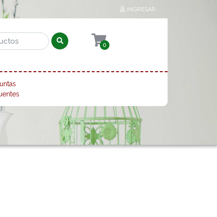
INGRESAR
0
untas
uentes