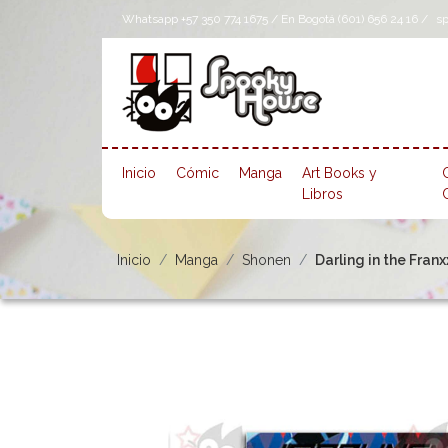
Whatsapp +57 350 774 1675 / En Bogotá (601) 656 24 16 /
s
Inicio
Cómic
Manga
Art Books y
Libros
Inicio
Manga
Shonen
Darling in the Franx