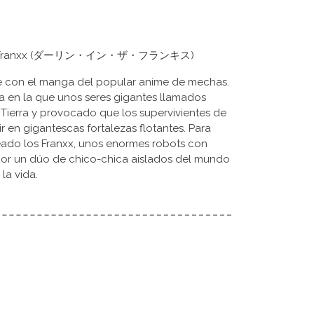
 in the Franxx (ダーリン・イン・ザ・フランキス)
ve con el manga del popular anime de mechas.
a en la que unos seres gigantes llamados
 Tierra y provocado que los supervivientes de
 en gigantescas fortalezas flotantes. Para
reado los Franxx, unos enormes robots con
por un dúo de chico-chica aislados del mundo
la vida.