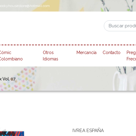
pookyhousestore@hotmail.com
Cómic
Otros
Mercancía
Contacto
Preg
Colombiano
Idiomas
Frec
x Vol. 07
IVREA ESPAÑA