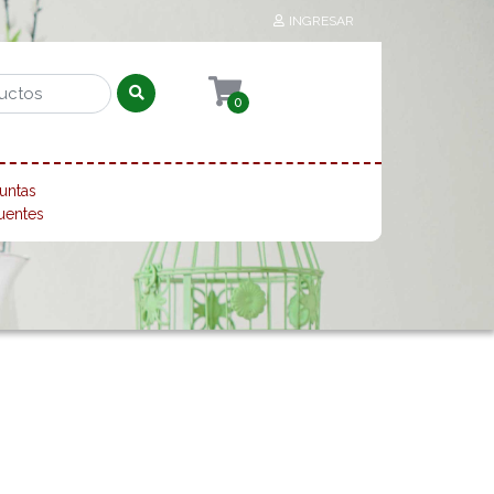
INGRESAR
0
untas
uentes