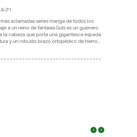
ルセルク)
s más aclamadas series manga de todos los
vaje a un reino de fantasía.Guts es un guerrero
s a la cabeza que porta una gigantesca espada
ura y un robusto brazo ortopédico de hierro...
‹
›