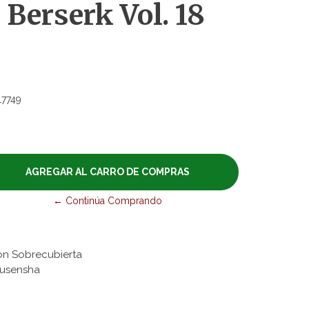
erserk Vol. 18
17749
← Continúa Comprando
on Sobrecubierta
akusensha