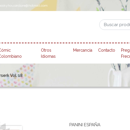
pookyhousestore@hotmail.com
Cómic
Otros
Mercancía
Contacto
Preg
Colombiano
Idiomas
Frec
erk Vol. 18
PANINI ESPAÑA