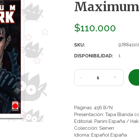
Maximum B
$110.000
SKU:
97884110
DISPONIBILIDAD:
1
-
+
Páginas: 456 B/N
Presentación: Tapa Blanda c
Editorial: Panini España / H
Colección: Seinen
Idioma: Español España