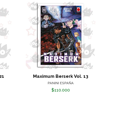
21
Maximum Berserk Vol. 13
Maxim
PANINI ESPAÑA
$110.000