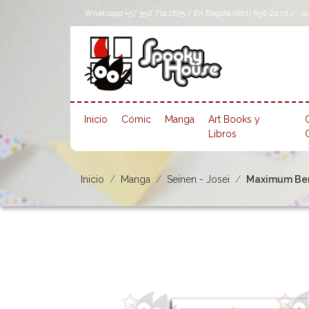
Whatsapp +57 350 774 1675 / En Bogotá (601) 656 24 16 /
s
Inicio
Cómic
Manga
Art Books y
Libros
Inicio
Manga
Seinen - Josei
Maximum Bers