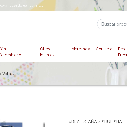
pookyhousestore@hotmail.com
Cómic
Otros
Mercancía
Contacto
Preg
Colombiano
Idiomas
Frec
x Vol. 02
IVREA ESPAÑA / SHUEISHA