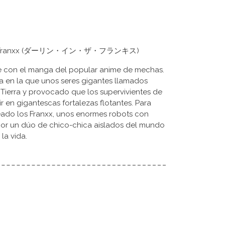
 in the Franxx (ダーリン・イン・ザ・フランキス)
ve con el manga del popular anime de mechas.
a en la que unos seres gigantes llamados
 Tierra y provocado que los supervivientes de
 en gigantescas fortalezas flotantes. Para
reado los Franxx, unos enormes robots con
por un dúo de chico-chica aislados del mundo
la vida.