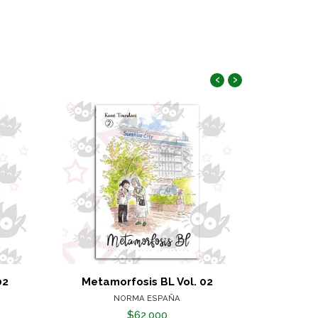
‹
›
02
Metamorfosis BL Vol. 02
KIL
NORMA ESPAÑA
$62.000