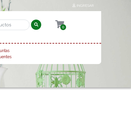
INGRESAR
0
untas
uentes