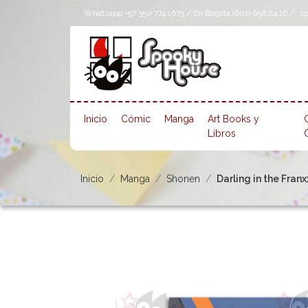
Whatsapp +57 350 774 1675 / En Bogotá (601) 656 24 16 /
s
Inicio
Cómic
Manga
Art Books y
Libros
Inicio
Manga
Shonen
Darling in the Franx