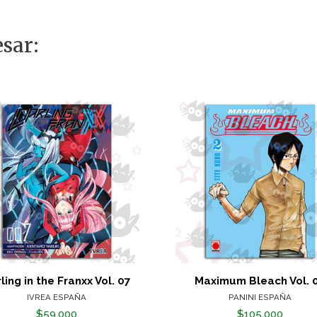
sar:
ling in the Franxx Vol. 07
Maximum Bleach Vol. 
IVREA ESPAÑA
PANINI ESPAÑA
$59.000
$105.000