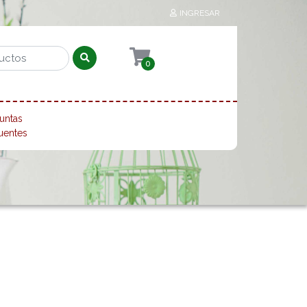
INGRESAR
0
untas
uentes