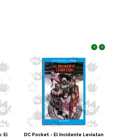
‹
›
: El
DC Pocket - El Incidente Leviatan
Colección M