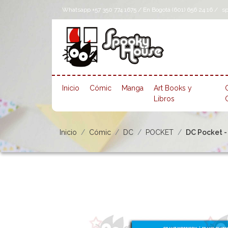
Whatsapp +57 350 774 1675 / En Bogotá (601) 656 24 16 /
s
Inicio
Cómic
Manga
Art Books y
Libros
Inicio
Cómic
DC
POCKET
DC Pocket - 