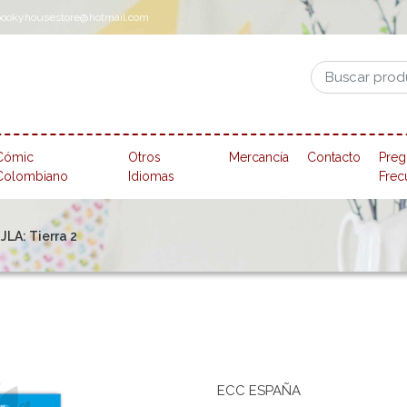
pookyhousestore@hotmail.com
Cómic
Otros
Mercancía
Contacto
Preg
Colombiano
Idiomas
Frec
JLA: Tierra 2
ECC ESPAÑA