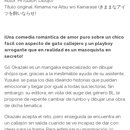
Autor: Pii (Guion, Dibujo)
Título original: Kimama na Aitsu wo Kainarase (きままなアイ
ツを飼いならせ)
¡Una comedia romántica de amor puro sobre un chico
fácil con aspecto de gato callejero y un playboy
arrogante que en realidad es un masoquista en
secreto!
Gô Okazaki es un mangaka especializado en dibujar
shôjos que, gracias a la inestimable ayuda de su asistente,
Yusuke, se pasa los días ideando historias que puedan
emocionar y llegar por igual a todas sus lectoras. Sin
embargo, su editora, en vista del auge del género BL, le
propone de repente cambiar de rumbo y dibujar una obra
de dicha temática.
Okazaki acepta el reto, pero enseguida se encuentra en
un callejón sin salida cuando se ve incapaz de dar con
ideas para la trama. Para estimular su imaginación, lo