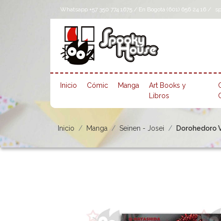
Whatsapp +57 350 774 1675 / En Bogotá (601) 656 24 16 /
s
Inicio
Cómic
Manga
Art Books y
Libros
Inicio
Manga
Seinen - Josei
Dorohedoro Vo