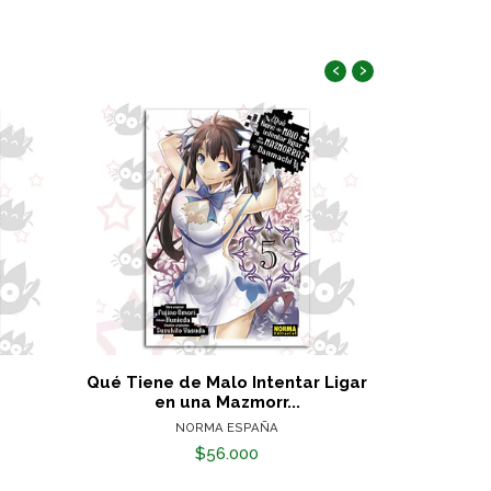
‹
›
Qué Tiene de Malo Intentar Ligar
Akame 
en una Mazmorr...
NORMA ESPAÑA
$56.000