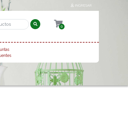
INGRESAR
0
untas
uentes