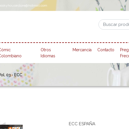
pookyhousestore@hotmail.com
Cómic
Otros
Mercancía
Contacto
Preg
Colombiano
Idiomas
Frec
l. 03 - ECC
ECC ESPAÑA