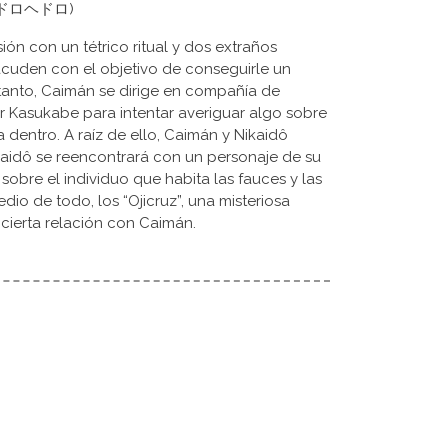
ro (ドロヘドロ)
ión con un tétrico ritual y dos extraños
a acuden con el objetivo de conseguirle un
 tanto, Caimán se dirige en compañía de
or Kasukabe para intentar averiguar algo sobre
a dentro. A raíz de ello, Caimán y Nikaidô
aidô se reencontrará con un personaje de su
obre el individuo que habita las fauces y las
dio de todo, los “Ojicruz”, una misteriosa
cierta relación con Caimán.