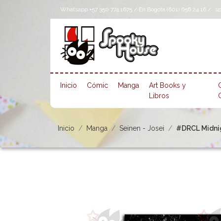
Whatsapp +57 350 774 1675 / En Bogotá (601) 656 24 16 /
s
Inicio
Cómic
Manga
Art Books y
Libros
Inicio
Manga
Seinen - Josei
#DRCL Midnigh