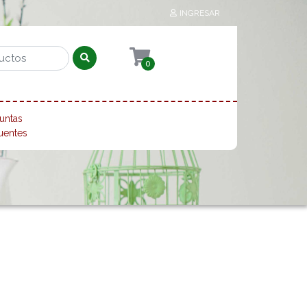
INGRESAR
0
untas
uentes