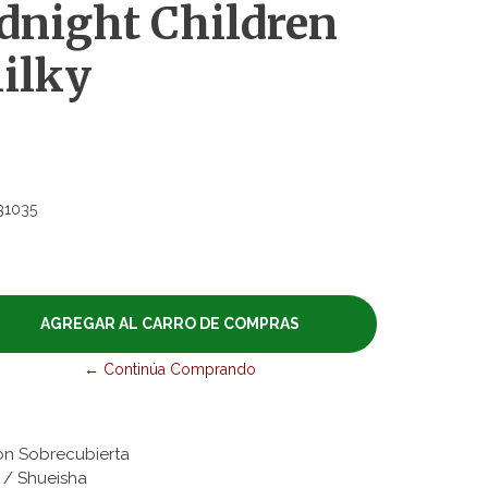
night Children
Milky
31035
← Continúa Comprando
con Sobrecubierta
es / Shueisha