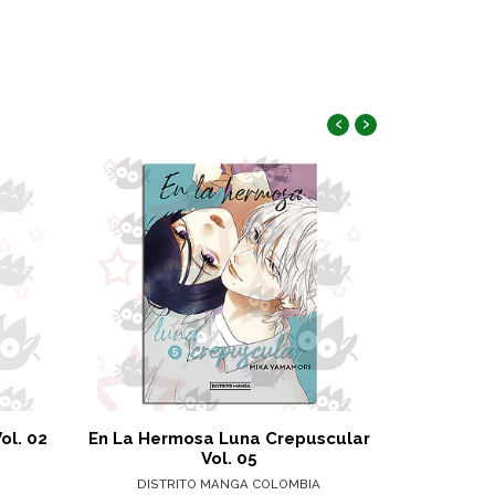
‹
›
ol. 02
En La Hermosa Luna Crepuscular
Buenos Día
Vol. 05
DISTRITO MANGA COLOMBIA