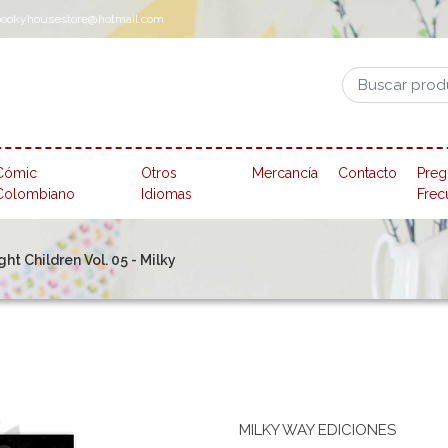
pookyhousestore@hotmail.com
Cómic
Otros
Mercancía
Contacto
Preg
Colombiano
Idiomas
Frec
t Children Vol. 05 - Milky
MILKY WAY EDICIONES