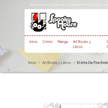
Whatsapp +57 350 774 1675 / En Bogotá (601) 656 24 16 /
s
Inicio
Cómic
Manga
Art Books y
Libros
Inicio
Art Books y Libros
El Arte De Fire Em