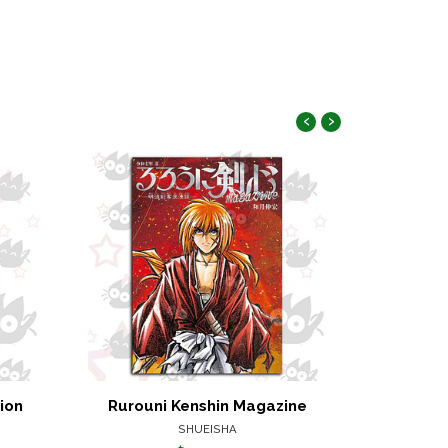
‹
›
tion
Rurouni Kenshin Magazine
One Piec
SHUEISHA