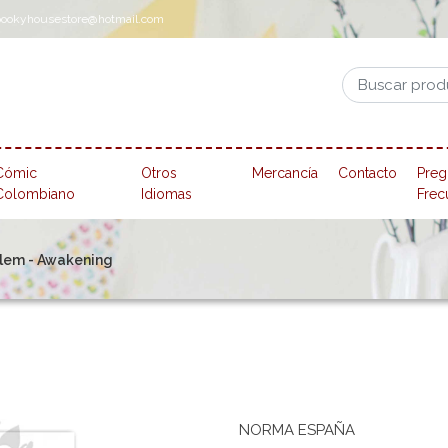
pookyhousestore@hotmail.com
Cómic
Otros
Mercancía
Contacto
Preg
Colombiano
Idiomas
Frec
blem - Awakening
NORMA ESPAÑA