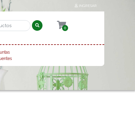
INGRESAR
0
untas
uentes