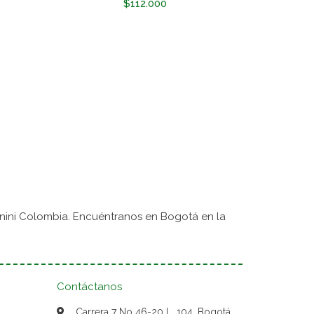
$112.000
nini Colombia. Encuéntranos en Bogotá en la
Contáctanos
Carrera 7 No 46-20 L. 104, Bogotá,