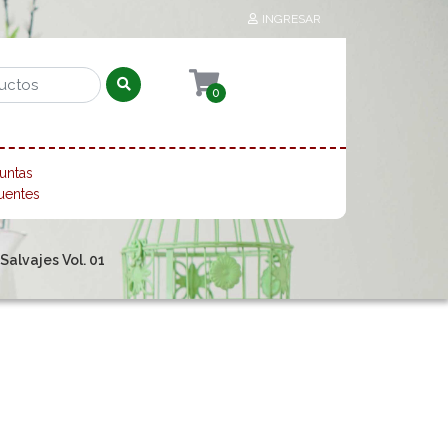
INGRESAR
0
untas
uentes
alvajes Vol. 01