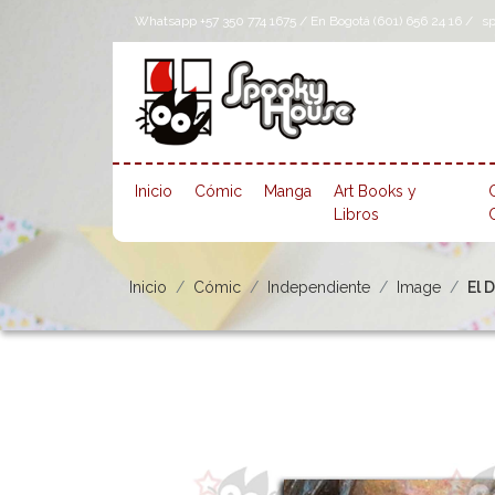
Whatsapp +57 350 774 1675 / En Bogotá (601) 656 24 16 /
s
Inicio
Cómic
Manga
Art Books y
Libros
Inicio
Cómic
Independiente
Image
El 