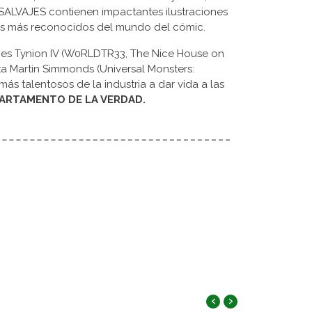
ALVAJES contienen impactantes ilustraciones
res más reconocidos del mundo del cómic.
ames Tynion IV (W0RLDTR33, The Nice House on
ta Martin Simmonds (Universal Monsters:
 más talentosos de la industria a dar vida a las
PARTAMENTO DE LA VERDAD.
‹
›