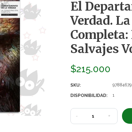
El Depart
Verdad. La
Completa: 
Salvajes Vo
$215.000
SKU:
97884679
DISPONIBILIDAD:
1
-
+