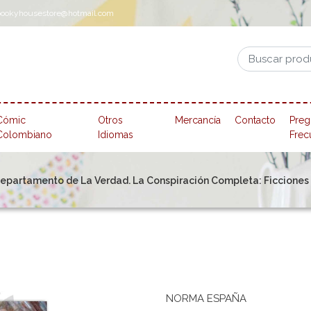
pookyhousestore@hotmail.com
Cómic
Otros
Mercancía
Contacto
Preg
Colombiano
Idiomas
Frec
Departamento de La Verdad. La Conspiración Completa: Ficciones S
NORMA ESPAÑA