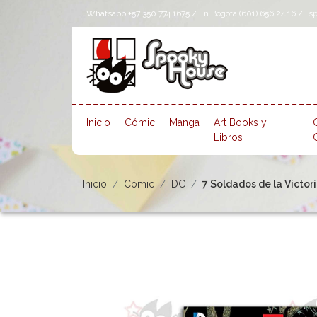
Whatsapp +57 350 774 1675 / En Bogotá (601) 656 24 16 /
s
Inicio
Cómic
Manga
Art Books y
Libros
Inicio
Cómic
DC
7 Soldados de la Victori