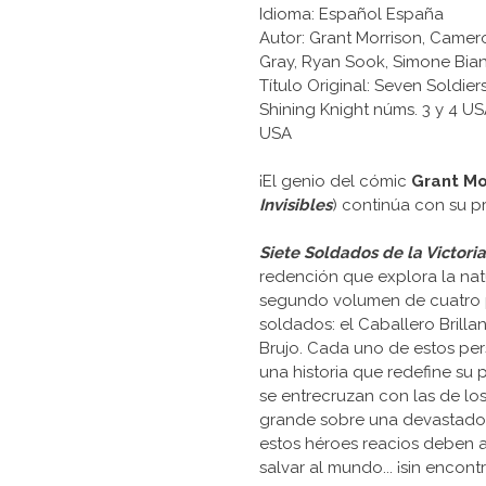
Idioma: Español España
Autor: Grant Morrison, Cameron 
Gray, Ryan Sook, Simone Bia
Título Original: Seven Soldie
Shining Knight núms. 3 y 4 U
USA
¡El genio del cómic
Grant Mo
Invisibles
) continúa con su 
Siete Soldados de la Victori
redención que explora la natu
segundo volumen de cuatro pr
soldados: el Caballero Brillant
Brujo. Cada uno de estos pe
una historia que redefine su p
se entrecruzan con las de los
grande sobre una devastador
estos héroes reacios deben a
salvar al mundo... ¡sin encontr