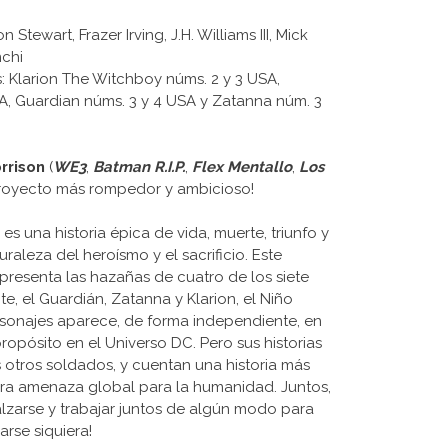
Stewart, Frazer Irving, J.H. Williams III, Mick
nchi
rs: Klarion The Witchboy núms. 2 y 3 USA,
SA, Guardian núms. 3 y 4 USA y Zatanna núm. 3
rrison
(
WE3
,
Batman R.I.P.
,
Flex Mentallo
,
Los
proyecto más rompedor y ambicioso!
a
es una historia épica de vida, muerte, triunfo y
raleza del heroísmo y el sacrificio. Este
esenta las hazañas de cuatro de los siete
e, el Guardián, Zatanna y Klarion, el Niño
rsonajes aparece, de forma independiente, en
ropósito en el Universo DC. Pero sus historias
 otros soldados, y cuentan una historia más
a amenaza global para la humanidad. Juntos,
lzarse y trabajar juntos de algún modo para
arse siquiera!