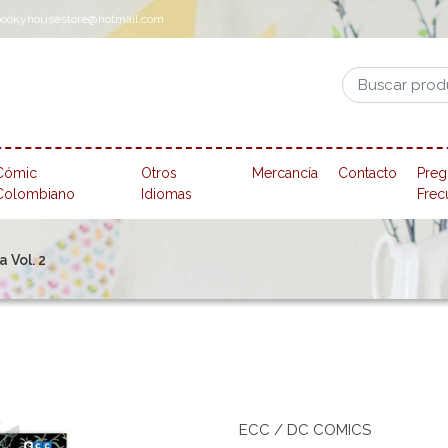
pookyhousestore@hotmail.com
Cómic
Otros
Mercancía
Contacto
Preg
Colombiano
Idiomas
Frec
a Vol. 2
ECC / DC COMICS