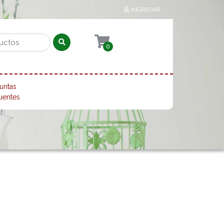
INGRESAR
0
untas
uentes