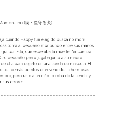
shi Mamoru Inu (続・星守る犬)
caja cuando Happy fue elegido busca no morir
adosa toma al pequeño moribundo entre sus manos
ir juntos. Ella, que esperaba la muerte, “encuentra
 Otro pequeño perro jugaba junto a su madre
e ella para dejarlo en una tienda de mascota. El
mo los demás perritos eran vendidos a hermosas
empre, pero un día un niño lo roba de la tienda, y
r sus errores.