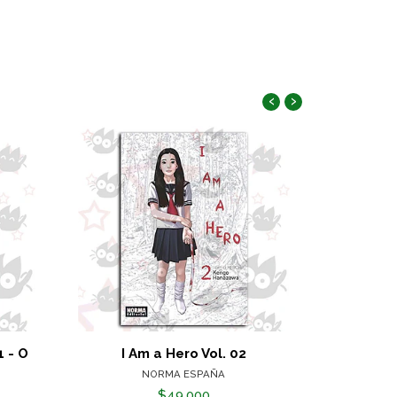
‹
›
1 - O
I Am a Hero Vol. 02
Ranma 
NORMA ESPAÑA
PLANETA
$49.000