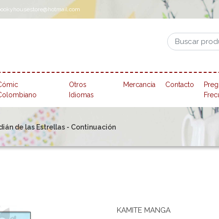
pookyhousestore@hotmail.com
Cómic
Otros
Mercancía
Contacto
Preg
Colombiano
Idiomas
Frec
dián de las Estrellas - Continuación
KAMITE MANGA