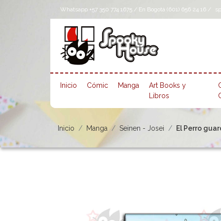
Whatsapp +57 350 774 1675 / En Bogotá (601) 656 24 16 /
s
Inicio
Cómic
Manga
Art Books y
Libros
Inicio
Manga
Seinen - Josei
El Perro guar