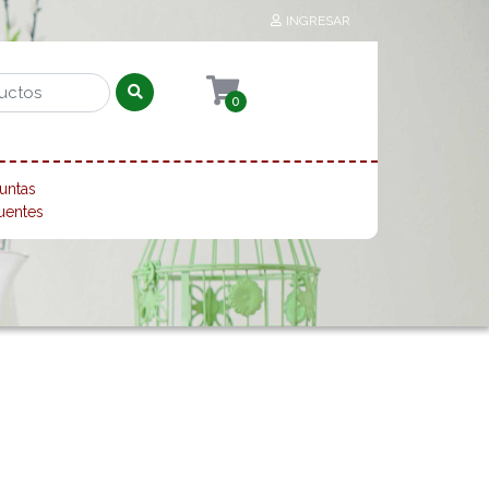
INGRESAR
0
untas
uentes