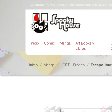
Whatsapp +57 350 774 1675 / En Bogotá (601) 656 24 16 /
s
Inicio
Cómic
Manga
Art Books y
Libros
Inicio
Manga
LGBT - Erótico
Escape Journ