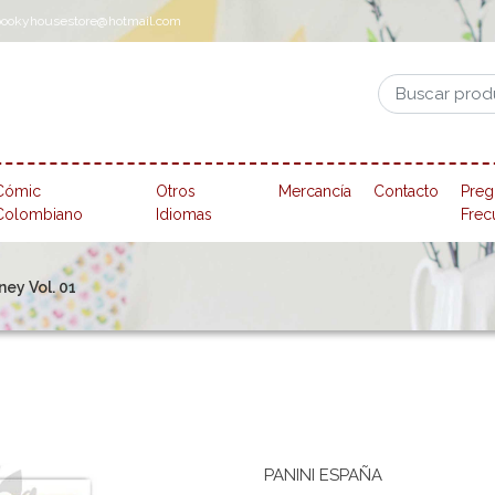
pookyhousestore@hotmail.com
Cómic
Otros
Mercancía
Contacto
Preg
Colombiano
Idiomas
Frec
ey Vol. 01
PANINI ESPAÑA