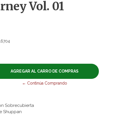
rney Vol. 01
16704
← Continúa Comprando
on Sobrecubierta
ibre Shuppan