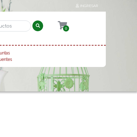
INGRESAR
0
untas
uentes