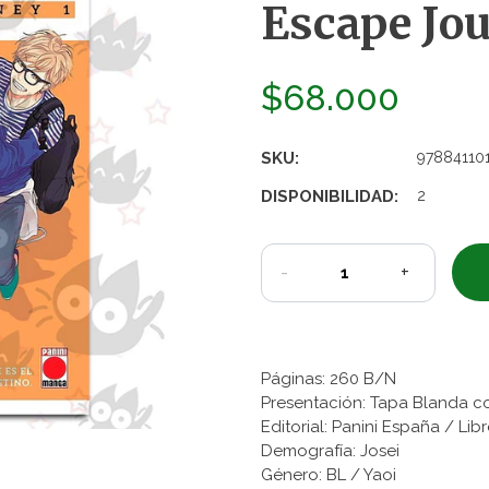
Escape Jou
$68.000
SKU:
97884110
DISPONIBILIDAD:
2
-
+
Páginas: 260 B/N
Presentación: Tapa Blanda c
Editorial: Panini España / L
Demografía: Josei
Género: BL / Yaoi