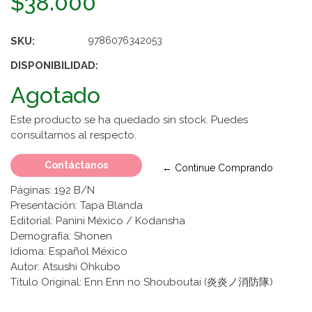
$38.000
SKU:
9786076342053
DISPONIBILIDAD:
Agotado
Este producto se ha quedado sin stock. Puedes
consultarnos al respecto.
Contáctanos
← Continue Comprando
Páginas: 192 B/N
Presentación: Tapa Blanda
Editorial: Panini México / Kodansha
Demografía: Shonen
Idioma: Español México
Autor: Atsushi Ohkubo
Título Original: Enn Enn no Shouboutai (炎炎ノ消防隊)