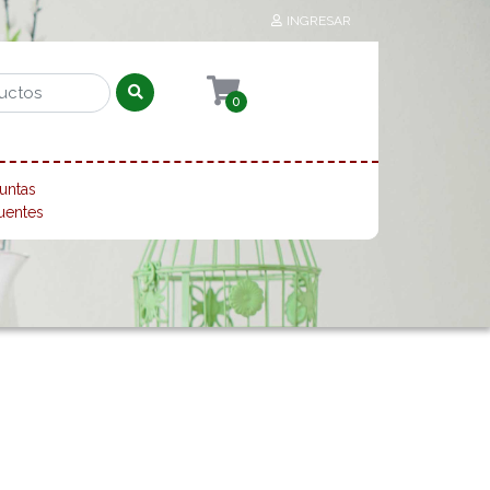
INGRESAR
0
untas
uentes