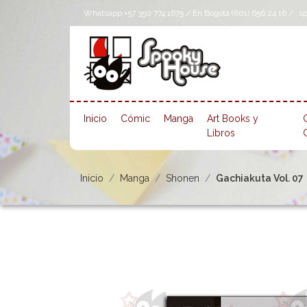
Whatsapp +57 350 774 1675 / En Bogotá (601) 656 24 16 /
s
Inicio
Cómic
Manga
Art Books y
Libros
Inicio
Manga
Shonen
Gachiakuta Vol. 07