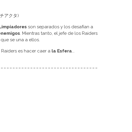
a (ガチアクタ)
Limpiadores
son separados y los desafían a
enemigos
. Mientras tanto, el jefe de los Raiders
que se una a ellos.
s Raiders es hacer caer a
la Esfera
...