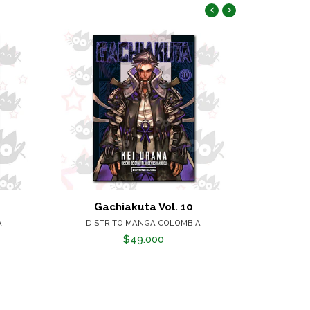
‹
›
Gachiakuta Vol. 10
Gac
A
DISTRITO MANGA COLOMBIA
DISTR
$49.000