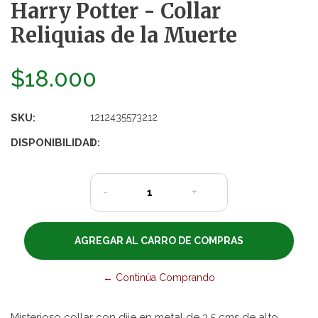
Harry Potter - Collar
Reliquias de la Muerte
$18.000
SKU:
1212435573212
DISPONIBILIDAD:
1
-
+
← Continúa Comprando
Misterioso collar con dije en metal de 3.5 cms de alto