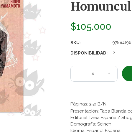
Homunculu
$105.000
SKU:
97884196
DISPONIBILIDAD:
2
-
+
Páginas: 350 B/N
Presentación: Tapa Blanda c
Editorial: Ivrea España / Sh
Demografía: Seinen
Idioma: Español España