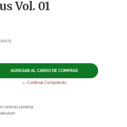
s Vol. 01
00073
← Continúa Comprando
on sobrecubierta
ogakukan