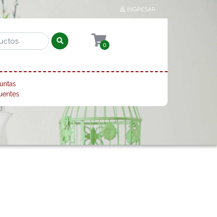
INGRESAR
0
untas
uentes