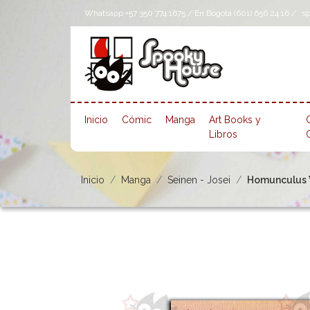
Whatsapp +57 350 774 1675 / En Bogotá (601) 656 24 16 /
s
Inicio
Cómic
Manga
Art Books y
Libros
Inicio
Manga
Seinen - Josei
Homunculus V