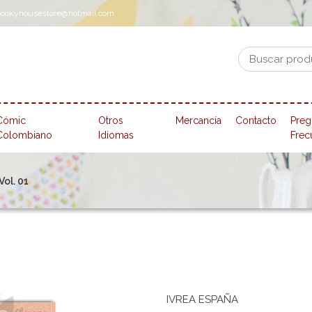
pookyhousestore@hotmail.com
Cómic
Otros
Mercancía
Contacto
Preg
Colombiano
Idiomas
Frec
ol. 01
IVREA ESPAÑA