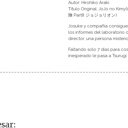
Autor: Hirohiko Araki
Título Original: JoJo no K
険 Part8 ジョジョリオン)
Josuke y compañía consiguen
los informes del laboratorio o
director, una persona misteri
Faltando solo 7 días para co
inesperado le pasa a Tsurugi 
sar: