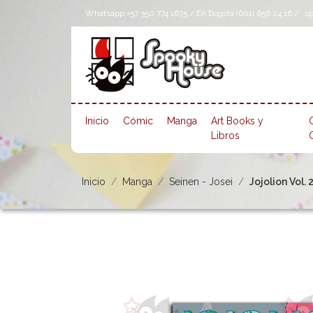
Whatsapp +57 350 774 1675 / En Bogotá (601) 656 24 16 /
s
Inicio
Cómic
Manga
Art Books y
Libros
Inicio
Manga
Seinen - Josei
Jojolion Vol. 