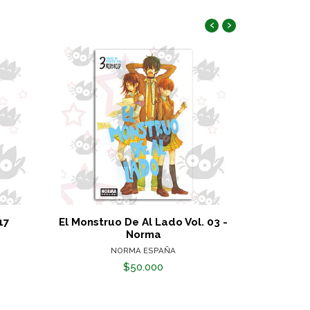
‹
›
17
El Monstruo De Al Lado Vol. 03 -
Dra
Norma
NORMA ESPAÑA
$50.000