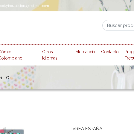
pookyhousestore@hotmail.com
Cómic
Otros
Mercancía
Contacto
Preg
Colombiano
Idiomas
Frec
21 - O
IVREA ESPAÑA