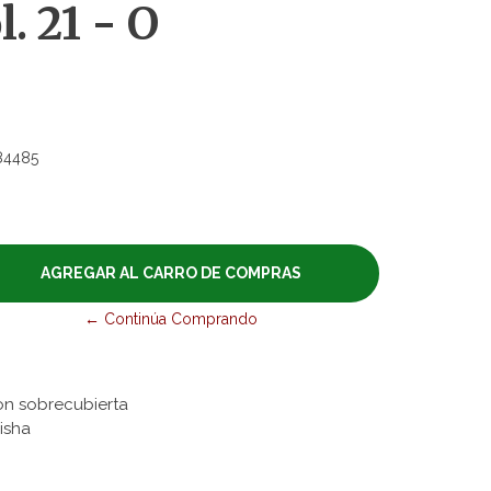
l. 21 - O
84485
← Continúa Comprando
on sobrecubierta
eisha