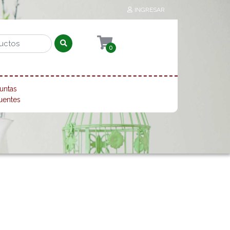
INGRESAR
0
untas
uentes