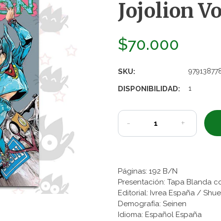
Jojolion Vo
$70.000
SKU:
97913877
DISPONIBILIDAD:
1
-
+
Páginas: 192 B/N
Presentación: Tapa Blanda c
Editorial: Ivrea España / Shu
Demografía: Seinen
Idioma: Español España