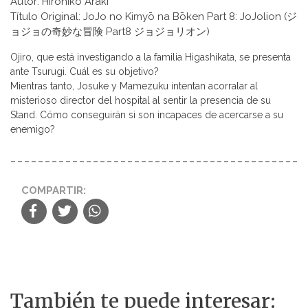
Autor: Hirohiko Araki
Título Original: JoJo no Kimyō na Bōken Part 8: JoJolion (ジ
ョジョの奇妙な冒険 Part8 ジョジョリオン)
Ojiro, que está investigando a la familia Higashikata, se presenta
ante Tsurugi. Cuál es su objetivo?
Mientras tanto, Josuke y Mamezuku intentan acorralar al
misterioso director del hospital al sentir la presencia de su
Stand. Cómo conseguirán si son incapaces de acercarse a su
enemigo?
COMPARTIR:
También te puede interesar: