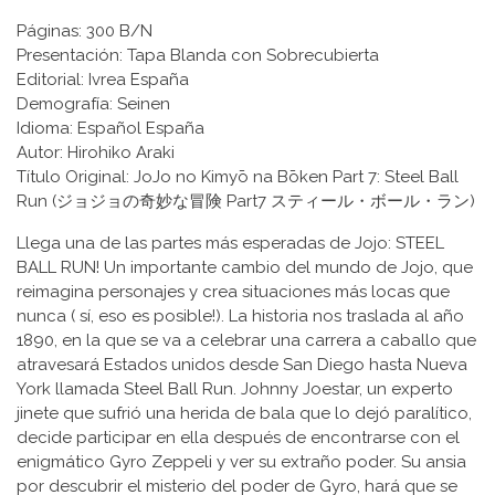
Páginas: 300 B/N
Presentación: Tapa Blanda con Sobrecubierta
Editorial: Ivrea España
Demografía: Seinen
Idioma: Español España
Autor: Hirohiko Araki
Título Original: JoJo no Kimyō na Bōken Part 7: Steel Ball
Run (ジョジョの奇妙な冒険 Part7 スティール・ボール・ラン)
Llega una de las partes más esperadas de Jojo: STEEL
BALL RUN! Un importante cambio del mundo de Jojo, que
reimagina personajes y crea situaciones más locas que
nunca ( sí, eso es posible!). La historia nos traslada al año
1890, en la que se va a celebrar una carrera a caballo que
atravesará Estados unidos desde San Diego hasta Nueva
York llamada Steel Ball Run. Johnny Joestar, un experto
jinete que sufrió una herida de bala que lo dejó paralítico,
decide participar en ella después de encontrarse con el
enigmático Gyro Zeppeli y ver su extraño poder. Su ansia
por descubrir el misterio del poder de Gyro, hará que se