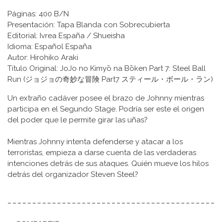
Páginas: 400 B/N
Presentación: Tapa Blanda con Sobrecubierta
Editorial: Ivrea España / Shueisha
Idioma: Español España
Autor: Hirohiko Araki
Título Original: JoJo no Kimyō na Bōken Part 7: Steel Ball
Run (ジョジョの奇妙な冒険 Part7 スティール・ボール・ラン)
Un extraño cadáver posee el brazo de Johnny mientras
participa en el Segundo Stage. Podría ser este el origen
del poder que le permite girar las uñas?
Mientras Johnny intenta defenderse y atacar a los
terroristas, empieza a darse cuenta de las verdaderas
intenciones detrás de sus ataques. Quién mueve los hilos
detrás del organizador Steven Steel?