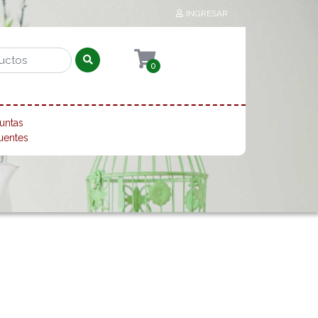
INGRESAR
0
untas
uentes