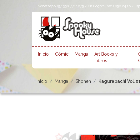
Whatsapp +57 350 774 1675 / En Bogotá (601) 656 24 16 /
s
Inicio
Cómic
Manga
Art Books y
Libros
Inicio
Manga
Shonen
Kagurabachi Vol. 0