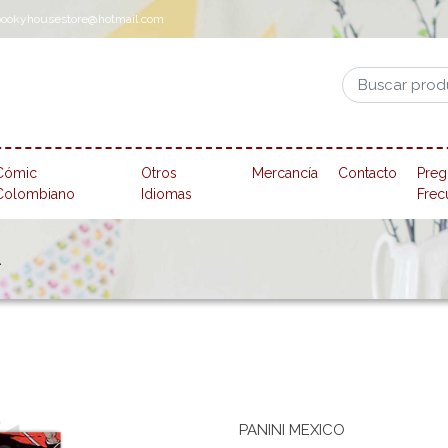
pookyhousestore@hotmail.com
Cómic
Otros
Mercancía
Contacto
Preg
Colombiano
Idiomas
Frec
1
PANINI MEXICO