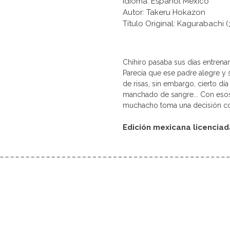
Idioma: Español México
Autor: Takeru Hokazon
Título Original: Kagurabac
Chihiro pasaba sus días entrena
Parecía que ese padre alegre y s
de risas, sin embargo, cierto dí
manchado de sangre... Con esos
muchacho toma una decisión co
Edición mexicana licencia