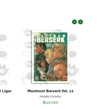
‹
›
 Ligar
Maximum Berserk Vol. 12
El Dulce 
PANINI ESPAÑA
$110.000