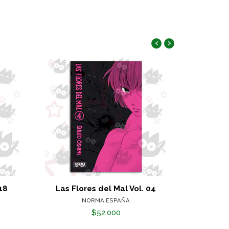
‹
›
18
Las Flores del Mal Vol. 04
Las Vacac
NORMA ESPAÑA
$52.000