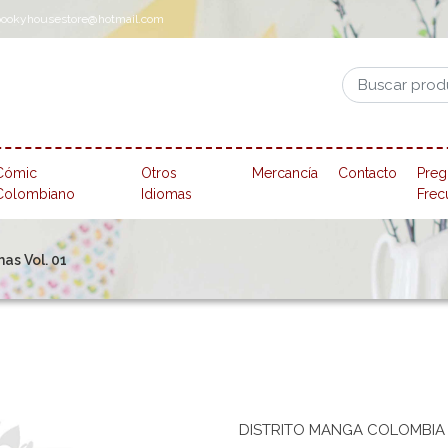
pookyhousestore@hotmail.com
Cómic
Otros
Mercancía
Contacto
Preg
Colombiano
Idiomas
Frec
as Vol. 01
DISTRITO MANGA COLOMBIA