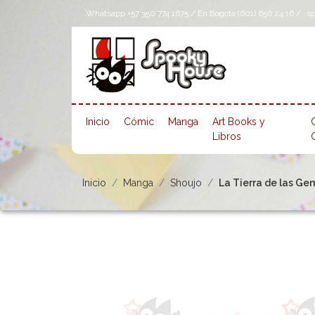
Whatsapp +57 350 774 1675 / En Bogotá (601) 656 24 16 /
s
Inicio
Cómic
Manga
Art Books y
Libros
Inicio
Manga
Shoujo
La Tierra de las Gem