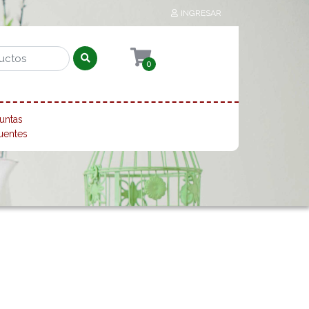
INGRESAR
0
untas
uentes