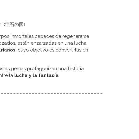
Kuni (宝石の国)
rpos inmortales capaces de regenerarse
rozados, están enzarzadas en una lucha
rianos
, cuyo objetivo es convertirlas en
 estas gemas protagonizan una historia
ntre la
lucha y la fantasía
.