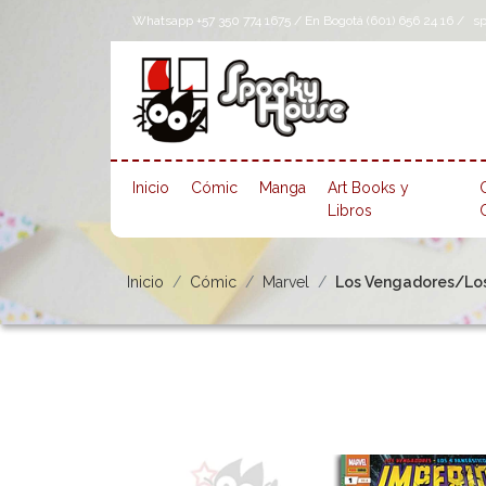
Whatsapp +57 350 774 1675 / En Bogotá (601) 656 24 16 /
s
Inicio
Cómic
Manga
Art Books y
Libros
Inicio
Cómic
Marvel
Los Vengadores/Los 