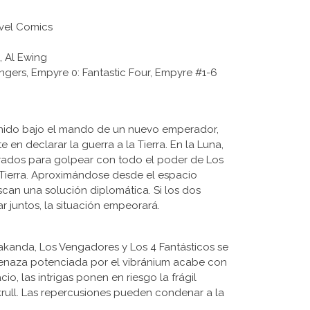
rvel Comics
i, Al Ewing
engers, Empyre 0: Fantastic Four, Empyre #1-6
 unido bajo el mando de un nuevo emperador,
 en declarar la guerra a la Tierra. En la Luna,
ados para golpear con todo el poder de Los
Tierra. Aproximándose desde el espacio
uscan una solución diplomática. Si los dos
r juntos, la situación empeorará.
Wakanda, Los Vengadores y Los 4 Fantásticos se
enaza potenciada por el vibránium acabe con
cio, las intrigas ponen en riesgo la frágil
Skrull. Las repercusiones pueden condenar a la