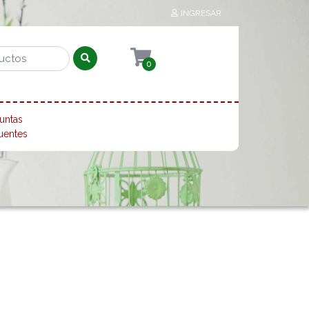
INGRESAR
0
untas
uentes