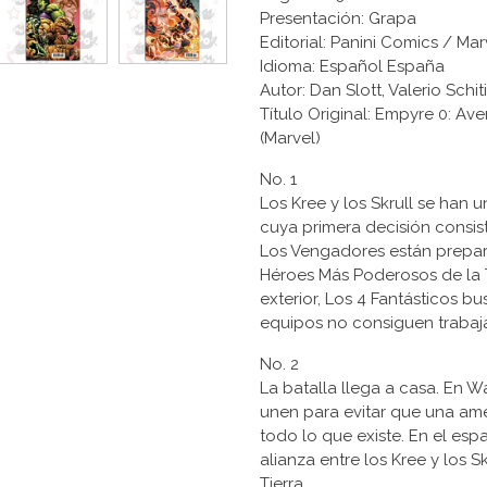
Presentación: Grapa
Editorial: Panini Comics / Ma
Idioma: Español España
Autor: Dan Slott, Valerio Schit
Título Original: Empyre 0: Av
(Marvel)
No. 1
Los Kree y los Skrull se han
cuya primera decisión consiste
Los Vengadores están prepar
Héroes Más Poderosos de la 
exterior, Los 4 Fantásticos b
equipos no consiguen trabaja
No. 2
La batalla llega a casa. En 
unen para evitar que una am
todo lo que existe. En el espa
alianza entre los Kree y los 
Tierra.