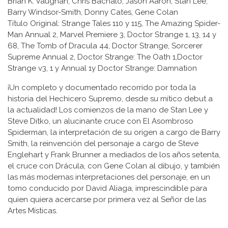
Brian K. Vaughan, Chris Bachalo, Jason Aaron, Stan Lee,
Barry Windsor-Smith, Donny Cates, Gene Colan
Título Original: Strange Tales 110 y 115, The Amazing Spider-
Man Annual 2, Marvel Premiere 3, Doctor Strange 1, 13, 14 y
68, The Tomb of Dracula 44, Doctor Strange, Sorcerer
Supreme Annual 2, Doctor Strange: The Oath 1,Doctor
Strange v3, 1 y Annual 1y Doctor Strange: Damnation
¡Un completo y documentado recorrido por toda la
historia del Hechicero Supremo, desde su mítico debut a
la actualidad! Los comienzos de la mano de Stan Lee y
Steve Ditko, un alucinante cruce con El Asombroso
Spiderman, la interpretación de su origen a cargo de Barry
Smith, la reinvención del personaje a cargo de Steve
Englehart y Frank Brunner a mediados de los años setenta,
el cruce con Drácula, con Gene Colan al dibujo, y también
las más modernas interpretaciones del personaje, en un
tomo conducido por David Aliaga, imprescindible para
quien quiera acercarse por primera vez al Señor de las
Artes Místicas.