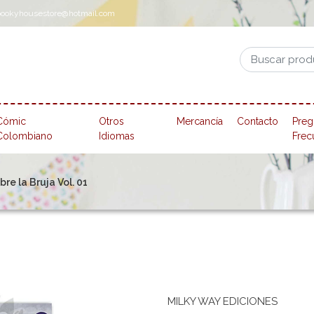
pookyhousestore@hotmail.com
Cómic
Otros
Mercancía
Contacto
Preg
Colombiano
Idiomas
Frec
e la Bruja Vol. 01
MILKY WAY EDICIONES