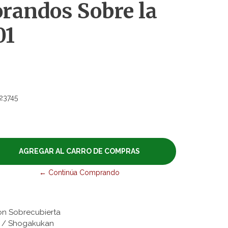
andos Sobre la
01
23745
← Continúa Comprando
on Sobrecubierta
es / Shogakukan