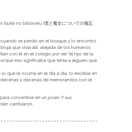
majo ni tsuite no bibôroku (僕と魔女についての備忘
cuando se perdió en el bosque y lo encontró
bruja que vivía allí, alejada de los humanos.
an con él en el colegio por ser "el hijo de la
z porque eso significaba que tenía a alguien que
o que le ocurría en el día a día, lo escribía en
ir decenas y decenas de memorandos con el
para convertirse en un joven. Y sus
bién cambiaron...