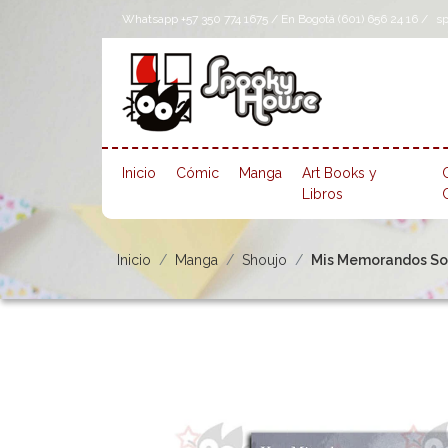
Whatsapp +57 350 774 1675 / En Bogotá (601) 656 24 16 /
s
Inicio
Cómic
Manga
Art Books y
Libros
Inicio
Manga
Shoujo
Mis Memorandos Sobr