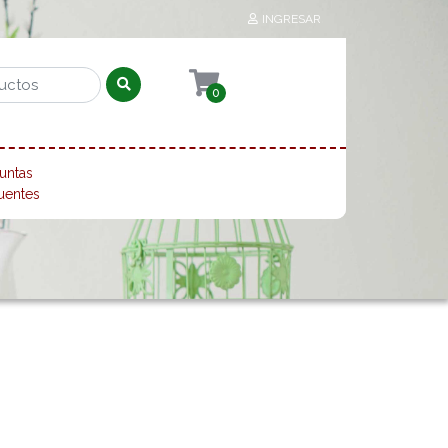
INGRESAR
0
untas
uentes