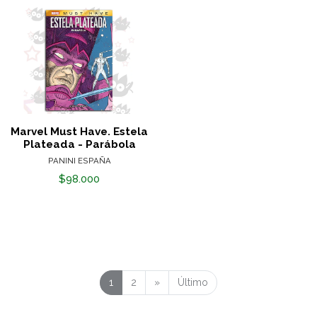
Marvel Must Have. Estela
Plateada - Parábola
PANINI ESPAÑA
$98.000
1
2
»
Último