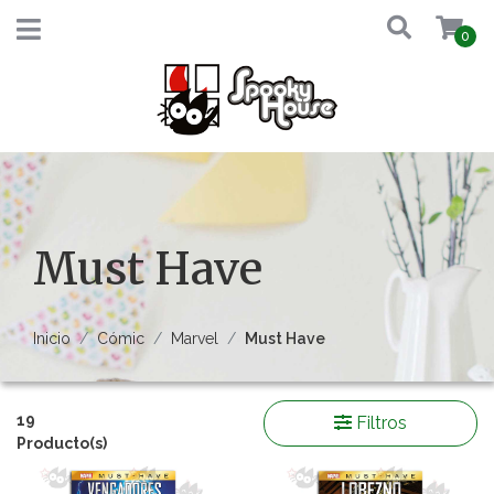
0
Must Have
Inicio
Cómic
Marvel
Must Have
19
Filtros
Producto(s)