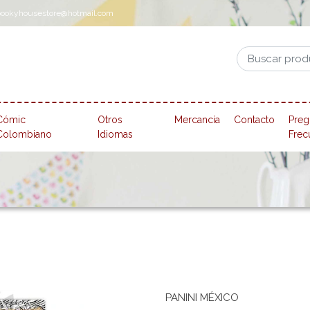
pookyhousestore@hotmail.com
Cómic
Otros
Mercancía
Contacto
Preg
Colombiano
Idiomas
Frec
PANINI MÉXICO