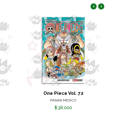
‹
›
One Piece Vol. 72
Gir
PANINI MEXICO
$38.000