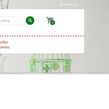
INGRESAR
0
untas
uentes