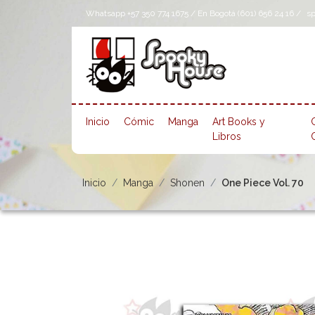
Whatsapp +57 350 774 1675 / En Bogotá (601) 656 24 16 /
s
Inicio
Cómic
Manga
Art Books y
Libros
Inicio
Manga
Shonen
One Piece Vol. 70