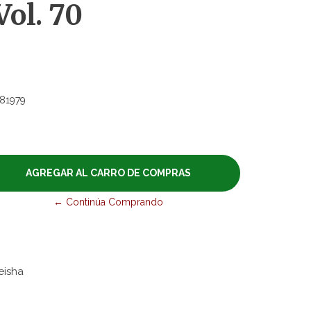
Vol. 70
81979
← Continúa Comprando
ueisha