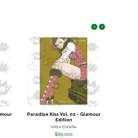
‹
›
lamour
Paradise Kiss Vol. 02 - Glamour
Rent A
Edition
IVREA ESPAÑA
$89.000