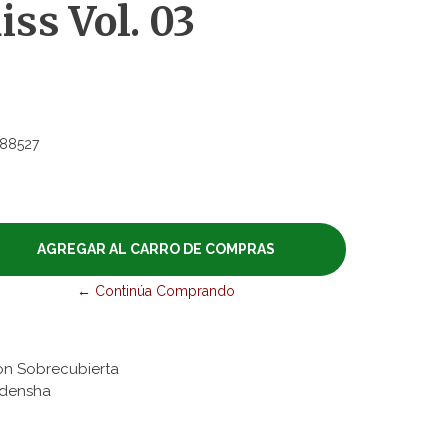
iss Vol. 03
88527
← Continúa Comprando
on Sobrecubierta
hōdensha