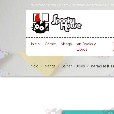
Whatsapp +57 350 774 1675 / En Bogotá (601) 656 24 16 /
s
Inicio
Cómic
Manga
Art Books y
Libros
Inicio
Manga
Seinen - Josei
Paradise Kiss