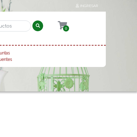
INGRESAR
0
untas
uentes