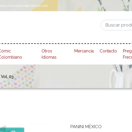
pookyhousestore@hotmail.com
Cómic
Otros
Mercancía
Contacto
Preg
Colombiano
Idiomas
Frec
 Vol. 03
PANINI MÉXICO