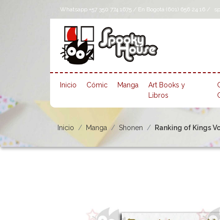
Whatsapp +57 350 774 1675 / En Bogotá (601) 656 24 16 /
s
Inicio
Cómic
Manga
Art Books y
Libros
Inicio
Manga
Shonen
Ranking of Kings Vo