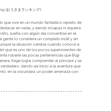
 Ranking (おうさまランキング)
do que vive en un mundo fantástico repleto de
destacar en nada, y siendo incapaz ni siquiera
iño, sueña con algún día convertirse en el
 gente lo considera un completo inútil y sin
 Aunque la situación cambia cuando conoce a
te) que es uno de los pocos supervivientes de
enta robarle las pocas pertenencias que Bojji
anera, Kage logra comprender al príncipe y se
 verdadero, dando así inicio a la aventura que
tanto, en la oscuridad, un poder amenaza con