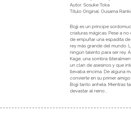
Autor: Sosuke Toka
Título Original: Ousama
Bojji es un príncipe sordomu
criaturas mágicas. Pese a no 
de empuñar una espadita de n
rey más grande del mundo. La
ningún talento para ser rey.
Kage, una sombra (literalmen
un clan de asesinos y que int
llevaba encima. De alguna m
convierte en su primer amigo
Bojji tanto anhela. Mientras 
devastar al reino...