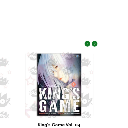
‹
›
King's Game Vol. 04
Sun-