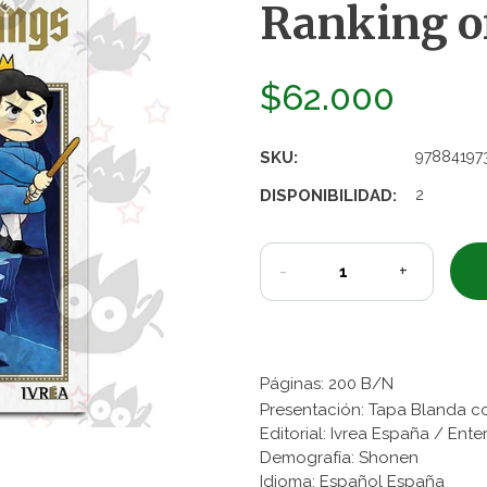
Ranking of
$62.000
SKU:
97884197
DISPONIBILIDAD:
2
-
+
Páginas: 200 B/N
Presentación: Tapa Blanda c
Editorial: Ivrea España / Ente
Demografía: Shonen
Idioma: Español España