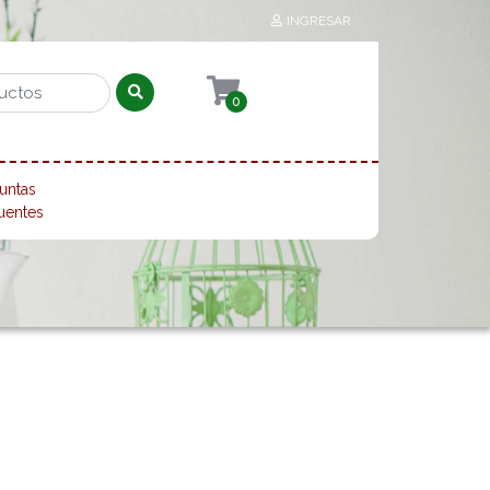
INGRESAR
0
untas
uentes