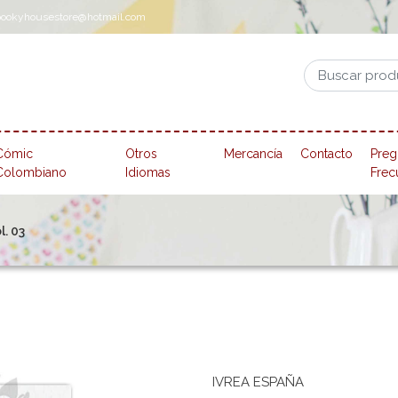
pookyhousestore@hotmail.com
Cómic
Otros
Mercancía
Contacto
Preg
Colombiano
Idiomas
Frec
l. 03
IVREA ESPAÑA