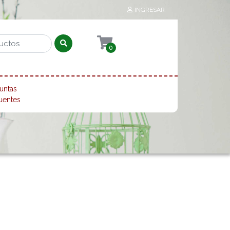
INGRESAR
0
untas
uentes