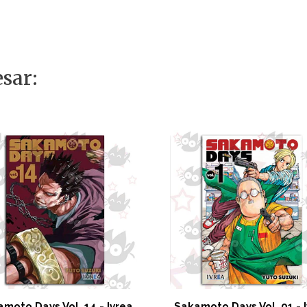
sar:
moto Days Vol. 14 - Ivrea
Sakamoto Days Vol. 01 - 