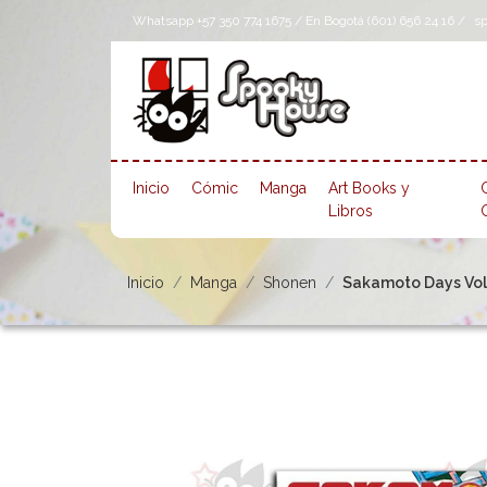
Whatsapp +57 350 774 1675 / En Bogotá (601) 656 24 16 /
s
Inicio
Cómic
Manga
Art Books y
Libros
Inicio
Manga
Shonen
Sakamoto Days Vol. 