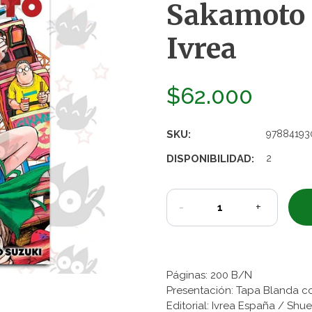
Sakamoto D
Ivrea
$62.000
SKU:
97884193
DISPONIBILIDAD:
2
-
+
Páginas: 200 B/N
Presentación: Tapa Blanda c
Editorial: Ivrea España / Shu