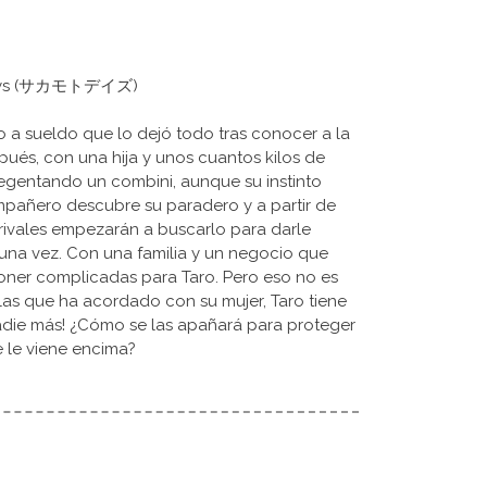
o Days (サカモトデイズ)
 a sueldo que lo dejó todo tras conocer a la
pués, con una hija y unos cuantos kilos de
 regentando un combini, aunque su instinto
mpañero descubre su paradero y a partir de
 rivales empezarán a buscarlo para darle
una vez. Con una familia y un negocio que
poner complicadas para Taro. Pero eso no es
las que ha acordado con su mujer, Taro tiene
adie más! ¿Cómo se las apañará para proteger
e le viene encima?