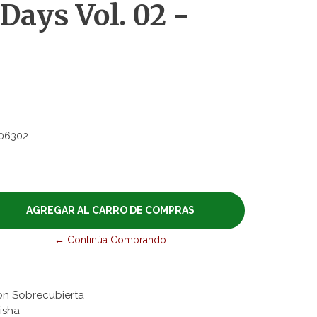
ays Vol. 02 -
06302
← Continúa Comprando
on Sobrecubierta
eisha