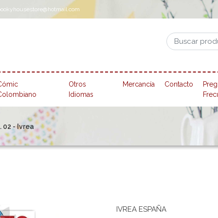
pookyhousestore@hotmail.com
Cómic
Otros
Mercancía
Contacto
Preg
Colombiano
Idiomas
Frec
02 - Ivrea
IVREA ESPAÑA