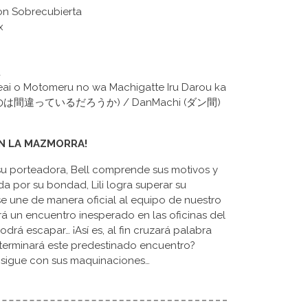
on Sobrecubierta
x
a
Deai o Motomeru no wa Machigatte Iru Darou ka
違っているだろうか) / DanMachi (ダン間)
N LA MAZMORRA!
i, su porteadora, Bell comprende sus motivos y
 por su bondad, Lili logra superar su
se une de manera oficial al equipo de nuestro
rá un encuentro inesperado en las oficinas del
drá escapar… ¡Así es, al fin cruzará palabra
 terminará este predestinado encuentro?
ya sigue con sus maquinaciones…