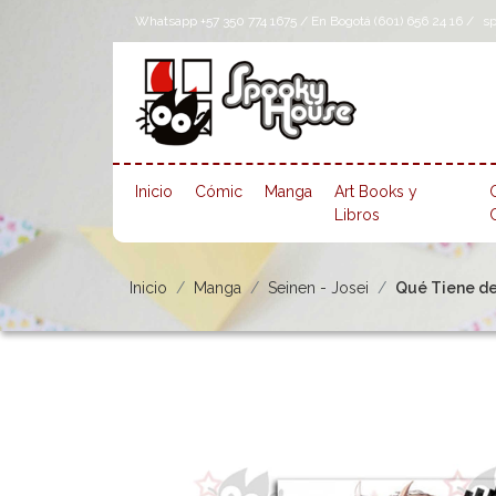
Whatsapp +57 350 774 1675 / En Bogotá (601) 656 24 16 /
s
Inicio
Cómic
Manga
Art Books y
Libros
Inicio
Manga
Seinen - Josei
Qué Tiene de