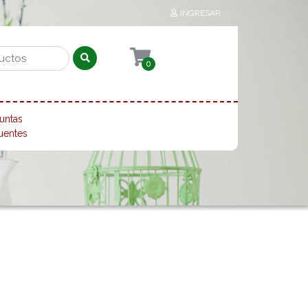
INGRESAR
0
untas
uentes