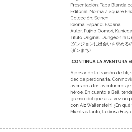
Presentación: Tapa Blanda c
Editorial: Norma / Square Eni
Colección: Seinen
Idioma: Español España
Autor: Fujino Oomori, Kunied
Título Original: Dungeon ni 
(ダンジョンに出会いを求めるのは間
(ダンまち)
¡CONTINUA LA AVENTURA E
A pesar de la traición de Lil
decide perdonarla. Conmovida
aversión a los aventureros y 
héroe. En cuanto a Bell, tend
gremio del que esta vez no po
con Aiz Wallenstein! ¿En qué
Mientras tanto, la diosa Fre