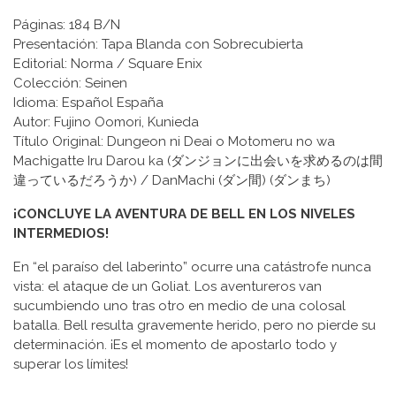
Páginas: 184 B/N
Presentación: Tapa Blanda con Sobrecubierta
Editorial: Norma / Square Enix
Colección: Seinen
Idioma: Español España
Autor: Fujino Oomori, Kunieda
Título Original: Dungeon ni Deai o Motomeru no wa
Machigatte Iru Darou ka (ダンジョンに出会いを求めるのは間
違っているだろうか) / DanMachi (ダン間) (ダンまち)
¡CONCLUYE LA AVENTURA DE BELL EN LOS NIVELES
INTERMEDIOS!
En “el paraíso del laberinto” ocurre una catástrofe nunca
vista: el ataque de un Goliat. Los aventureros van
sucumbiendo uno tras otro en medio de una colosal
batalla. Bell resulta gravemente herido, pero no pierde su
determinación. ¡Es el momento de apostarlo todo y
superar los límites!