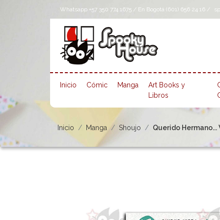
Whatsapp +57 350 774 1675 / En Bogotá (601) 656 24 16 /
s
Inicio
Cómic
Manga
Art Books y
Libros
Inicio
Manga
Shoujo
Querido Hermano... V