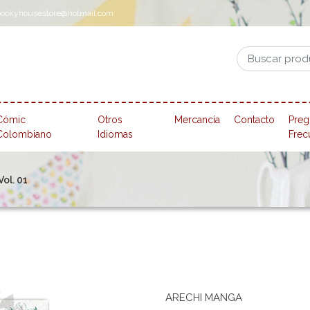
pookyhousestore@hotmail.com
Cómic
Otros
Mercancía
Contacto
Preg
Colombiano
Idiomas
Frec
ol. 01
ARECHI MANGA