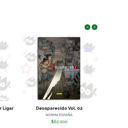
‹
›
 Ligar
Desaparecido Vol. 02
Aquella V
Sl
NORMA ESPAÑA
$62.000