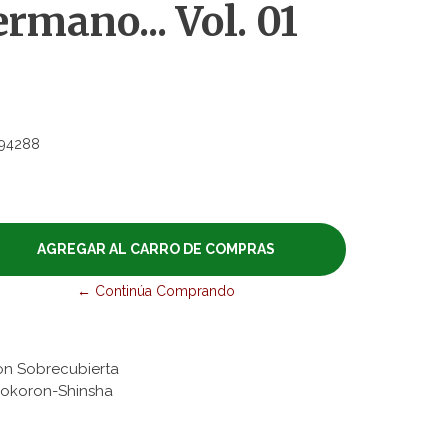
rmano... Vol. 01
94288
← Continúa Comprando
on Sobrecubierta
huokoron-Shinsha