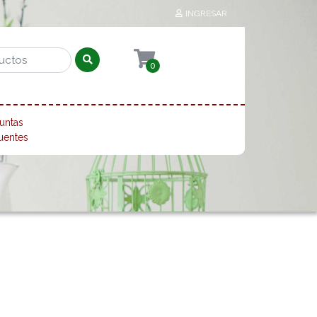
INGRESAR
0
untas
uentes