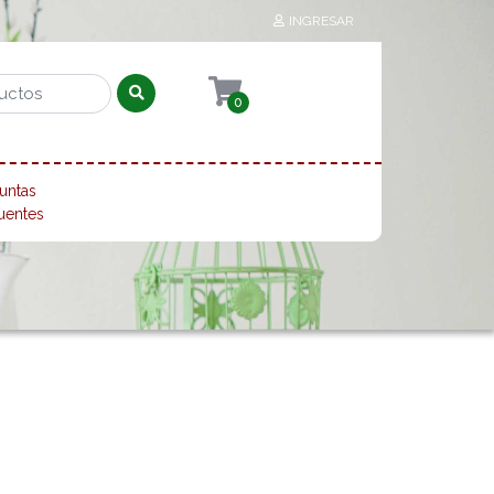
INGRESAR
0
untas
uentes