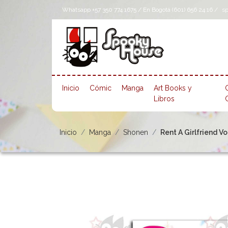
Whatsapp +57 350 774 1675 / En Bogotá (601) 656 24 16 /
s
Inicio
Cómic
Manga
Art Books y
Libros
Inicio
Manga
Shonen
Rent A Girlfriend Vo