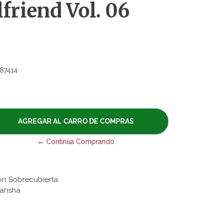
lfriend Vol. 06
87414
← Continúa Comprando
on Sobrecubierta
odansha