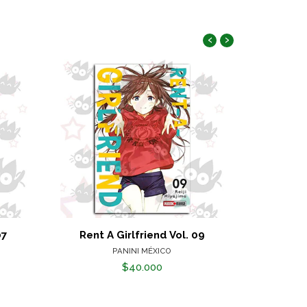
‹
›
07
Rent A Girlfriend Vol. 09
Rent A
PANINI MÉXICO
$40.000