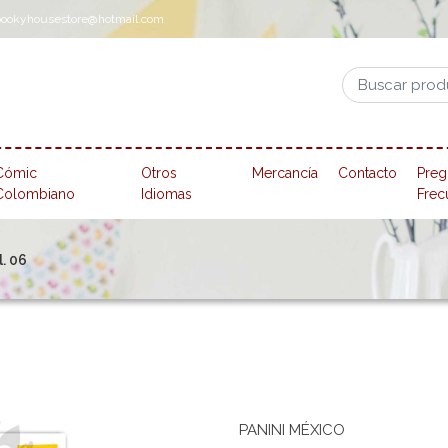
pookyhousestore@hotmail.com
Cómic
Otros
Mercancía
Contacto
Preg
Colombiano
Idiomas
Frec
l. 06
PANINI MÉXICO