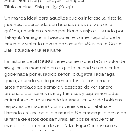
Autor: Norio Nanjo, Takayuki Tamaguchi
Título original: Shigurui (シグルイ)
Un manga ideal para aquellos que os interese la historia
japonesa aderezada con buenas dosis de violencia
gráfica, un seinen creado por Norio Nanjo e ilustrado por
Takayuki Yamaguchi, basado en el primer capítulo de la
cruenta y violenta novela de samuráis «Suruga-jo Gozen
Jiai» situada en la era Kanei.
La historia de SHIGURUI tiene comienzo en la Shizuoka de
1629, en un momento en el que la ciudad se encuentra
gobernada por el sádico señor Tokugawa Tadanaga
quien, aburrido ya de presenciar los típicos torneos de
artes marciales de siempre y deseoso de ver sangre,
ordena a dos samuráis muy famosos y experimentados
enfrentarse entre sí usando katanas –en vez de bokkens
(espadas de madera), como venía siendo habitual–
librando así una batalla a muerte. Sin embargo, a pesar de
la fama de estos dos samuráis, ambos se encuentran
marcados por un un destino fatal: Fujiki Gennosuke es