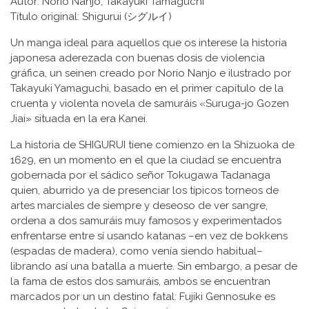
Autor: Norio Nanjo, Takayuki Tamaguchi
Título original: Shigurui (シグルイ)
Un manga ideal para aquellos que os interese la historia
japonesa aderezada con buenas dosis de violencia
gráfica, un seinen creado por Norio Nanjo e ilustrado por
Takayuki Yamaguchi, basado en el primer capítulo de la
cruenta y violenta novela de samuráis «Suruga-jo Gozen
Jiai» situada en la era Kanei.
La historia de SHIGURUI tiene comienzo en la Shizuoka de
1629, en un momento en el que la ciudad se encuentra
gobernada por el sádico señor Tokugawa Tadanaga
quien, aburrido ya de presenciar los típicos torneos de
artes marciales de siempre y deseoso de ver sangre,
ordena a dos samuráis muy famosos y experimentados
enfrentarse entre sí usando katanas –en vez de bokkens
(espadas de madera), como venía siendo habitual–
librando así una batalla a muerte. Sin embargo, a pesar de
la fama de estos dos samuráis, ambos se encuentran
marcados por un un destino fatal: Fujiki Gennosuke es