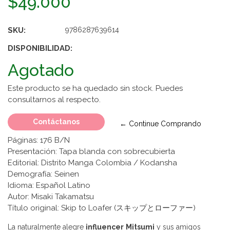
$49.000
SKU:
9786287639614
DISPONIBILIDAD:
Agotado
Este producto se ha quedado sin stock. Puedes
consultarnos al respecto.
Contáctanos
← Continue Comprando
Páginas: 176 B/N
Presentación: Tapa blanda con sobrecubierta
Editorial: Distrito Manga Colombia / Kodansha
Demografía: Seinen
Idioma: Español Latino
Autor: Misaki Takamatsu
Título original: Skip to Loafer (スキップとローファー)
La naturalmente alegre
influencer
Mitsumi
y sus amigos