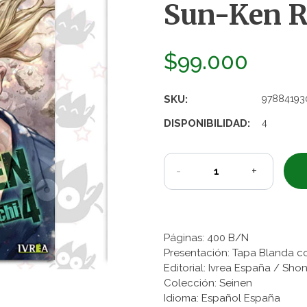
Sun-Ken R
$99.000
SKU:
97884193
DISPONIBILIDAD:
4
-
+
Páginas: 400 B/N
Presentación: Tapa Blanda c
Editorial: Ivrea España / Sh
Colección: Seinen
Idioma: Español España