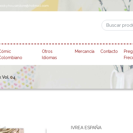
pookyhousestore@hotmail.com
Cómic
Otros
Mercancía
Contacto
Preg
Colombiano
Idiomas
Frec
 Vol. 04
IVREA ESPAÑA