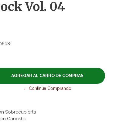
ock Vol. 04
06081
← Continúa Comprando
on Sobrecubierta
onen Ganosha