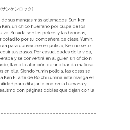
Rock (サンケンロック)
no de sus mangas más aclamados: Sun-ken
en Ken, un chico huérfano por culpa de los
u za. Su vida son las peleas y las broncas,
ar coladito por su compañera de clase, Yumin.
ea para convertirse en policía, Ken no se lo
guir sus pasos. Por casualidades de la vida,
raba y se convertirá en al guien sin oficio ni
arde, llama la atención de una banda mafiosa
s en ella. Siendo Yumin policía, las cosas se
a Ken El arte de Boichi ilumina este manga en
bilidad para dibujar la anatomía humana y
realismo con páginas dobles que dejan con la