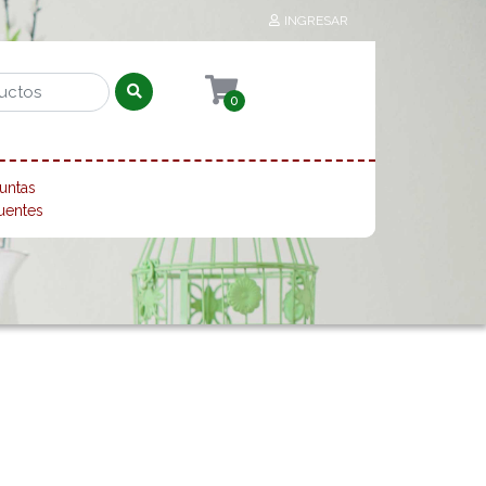
INGRESAR
0
untas
uentes