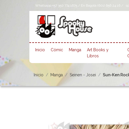
Whatsapp +57 350 774 1675 / En Bogotá (601) 656 24 16 /
s
Inicio
Cómic
Manga
Art Books y
Libros
Inicio
Manga
Seinen - Josei
Sun-Ken Rock