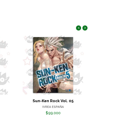
‹
›
9
Sun-Ken Rock Vol. 05
Sun-Ke
IVREA ESPAÑA
$99.000