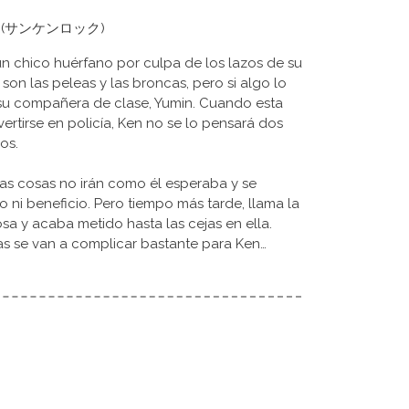
 Rock (サンケンロック)
 un chico huérfano por culpa de los lazos de su
 son las peleas y las broncas, pero si algo lo
 su compañera de clase, Yumin. Cuando esta
ertirse en policía, Ken no se lo pensará dos
os.
las cosas no irán como él esperaba y se
io ni beneficio. Pero tiempo más tarde, llama la
a y acaba metido hasta las cejas en ella.
sas se van a complicar bastante para Ken…