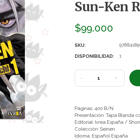
Sun-Ken Ro
$99.000
SKU:
97884189
DISPONIBILIDAD:
1
-
+
Páginas: 400 B/N
Presentación: Tapa Blanda c
Editorial: Ivrea España / S
Colección: Seinen
Idioma: Español España