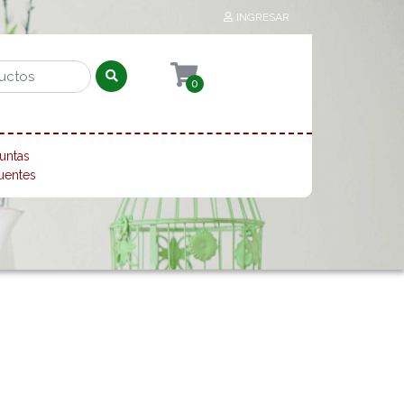
INGRESAR
0
untas
uentes