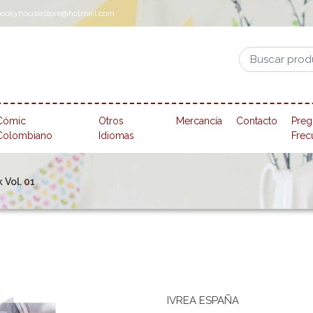
pookyhousestore@hotmail.com
Cómic
Otros
Mercancía
Contacto
Preg
Colombiano
Idiomas
Frec
 Vol. 01
IVREA ESPAÑA