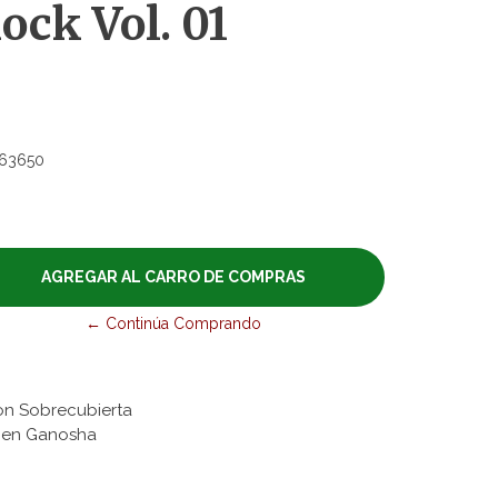
ck Vol. 01
63650
← Continúa Comprando
on Sobrecubierta
honen Ganosha