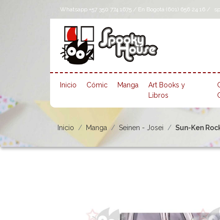
Whatsapp +57 350 774 1675 / En Bogotá (601) 656 24 16 /
s
Inicio
Cómic
Manga
Art Books y
Libros
Inicio
Manga
Seinen - Josei
Sun-Ken Rock